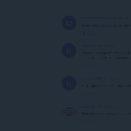
murchaalborovsky
1 month ago
M
перестало работать сегодня
Link
kasshey
8 months ago
K
Качает, выбирает отличный 
зависит задержка - непонятн
Link
namenlos1488
9 months ago
N
Некоторые треки можно ска
Link
geezer341
10 months ago
Кнопки появились, но они н
Link