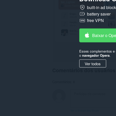
acessar
seus
built-in ad bloc
dados
em
battery saver
alguns
free VPN
sites.
Baixar o Op
Esses complementos e e
o
navegador Opera
.
Ver todos
Comentários dos usuários
Comentários: 6
Ver o thread dos fórum