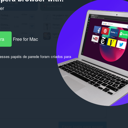
ker
era
Free for Mac
sses papéis de parede foram criados para
Fazer login para postar