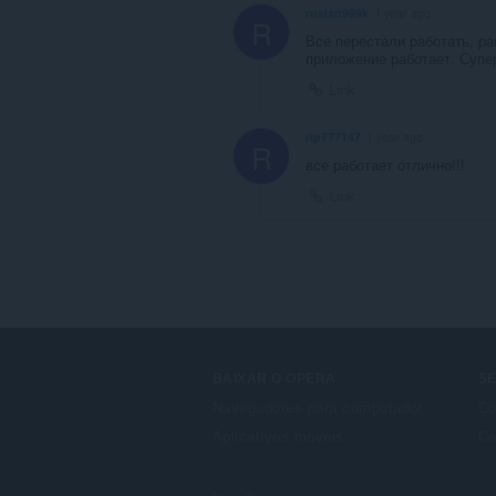
ruslan999k
1 year ago
R
Все перестали работать, ра
приложение работает. Супе
Link
rip777147
1 year ago
R
все работает отлично!!!
Link
BAIXAR O OPERA
S
Navegadores para computador
Co
Aplicativos móveis
Co