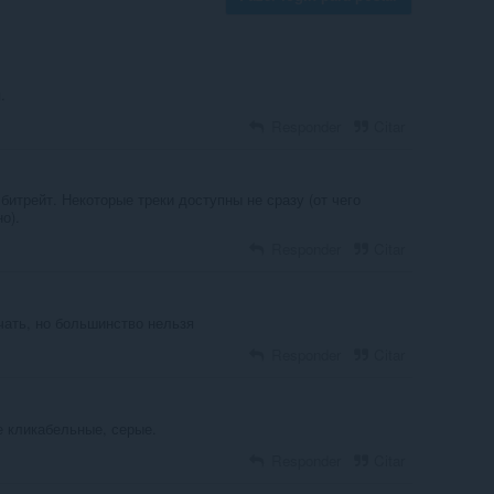
.
Responder
Citar
битрейт. Некоторые треки доступны не сразу (от чего
о).
Responder
Citar
чать, но большинство нельзя
Responder
Citar
е кликабельные, серые.
Responder
Citar