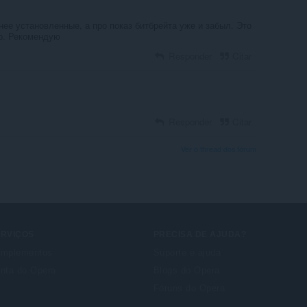
нее установленные, а про показ битбрейта уже и забыл. Это
р. Рекомендую
Responder
Citar
Responder
Citar
Ver o thread dos fórum
ERVIÇOS
PRECISA DE AJUDA?
mplementos
Suporte e ajuda
nta do Opera
Blogs do Opera
Fóruns do Opera