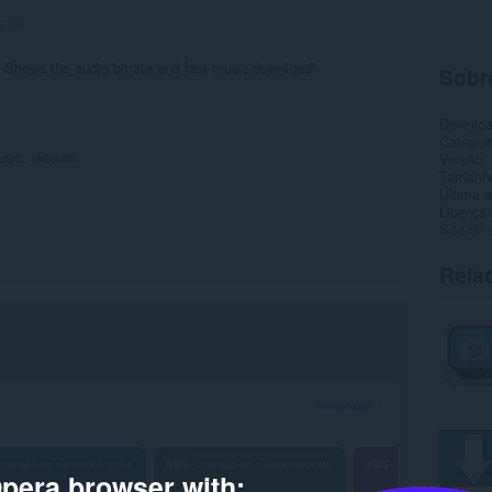
s:
19
hows the audio bitrate and fast music download!
Sobr
Downlo
Categor
sic, vksaver
Versão
Tamanh
Última a
Licença
Site do 
Rela
pera browser with: