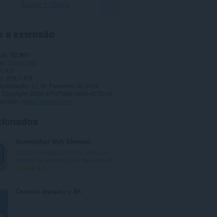
Baixar o Opera
e a extensão
ads
52.961
ia
Downloads
1.6.2
o
218,7 KB
tualização
21 de Fevereiro de 2025
Copyright 2024 371d7d42-5363-4272-a323-ee19ff29dbd9
serviço
https://slapvk.com
cionados
Screenshot Web Element
Capture a página inteira, parte da
página ou apenas parte selecionad...
N
21
ú
m
Скачать музыку с ВК
e
r
o