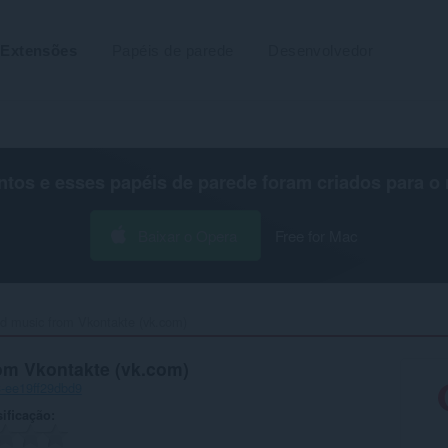
Extensões
Papéis de parede
Desenvolvedor
os e esses papéis de parede foram criados para o
Baixar o Opera
Free for Mac
 music from Vkontakte (vk.com)‎
om Vkontakte (vk.com)
-ee19ff29dbd9
ificação