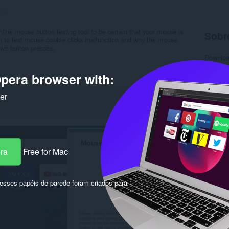
s:
0
online mouse button testing tool to be certain that your mouse is
Sobr
ton to test mouse double clicks malfunction and why the mouse
tive button presses.
Downlo
Categor
Versão
pera browser with:
Tamanh
Última a
ker
Licença
Política
Site do 
Página 
Rela
era
Free for Mac
sses papéis de parede foram criados para