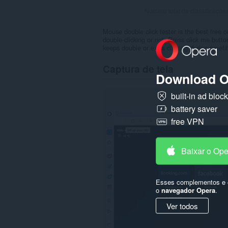
Número total de classificaçõe
Mouse double click tester is the best free 
double-clicking or not. Press click me but
keeps double or extra clicking during repeti
Captura de tela
Download O
built-in ad bloc
battery saver
free VPN
Baixar o Op
Esses complementos e e
o
navegador Opera
.
Ver todos