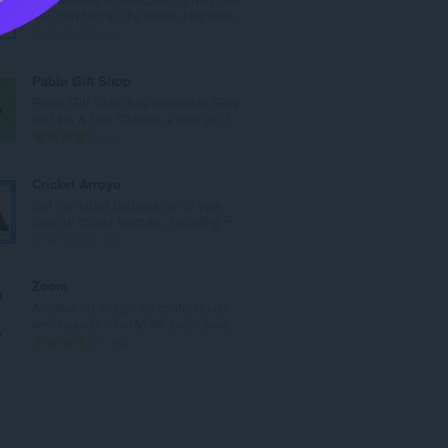
r
You can find all the online bills here.
o
N
0
t
ú
o
m
Pablo Gift Shop
t
e
Pablo Gift Shop has affordable Gifts
a
r
for Him & Her. Choose a best gift f...
l
o
N
2
d
t
ú
e
o
m
Cricket Arroyo
c
t
e
Get the latest updates on all your
l
a
r
favorite cricket leagues, including P...
a
l
o
N
0
s
d
t
ú
s
e
o
m
Zoom
i
c
t
e
Ampliar ou reduzir no conteúdo da
f
l
a
r
web usando o botão de zoom para...
i
a
l
o
N
193
c
s
d
t
ú
a
s
e
o
m
ç
i
c
t
e
õ
f
l
a
r
e
i
a
l
o