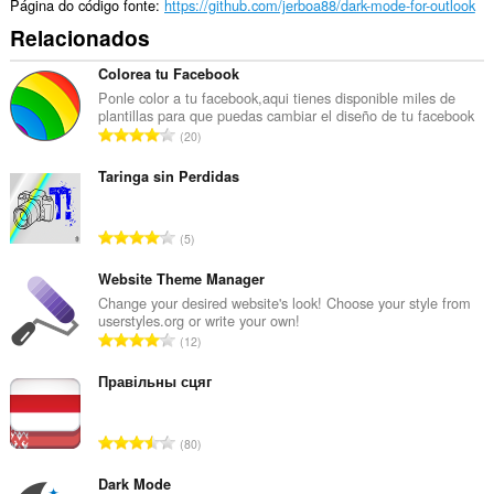
Página do código fonte
https://github.com/jerboa88/dark-mode-for-outlook
Relacionados
Colorea tu Facebook
Ponle color a tu facebook,aqui tienes disponible miles de
plantillas para que puedas cambiar el diseño de tu facebook
N
20
ú
m
Taringa sin Perdidas
e
r
N
5
o
ú
t
m
Website Theme Manager
o
e
Change your desired website's look! Choose your style from
t
userstyles.org or write your own!
r
a
N
12
o
l
ú
t
d
m
Правільны сцяг
o
e
e
t
c
r
a
N
l
80
o
l
ú
a
t
d
m
Dark Mode
s
o