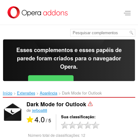
Ir
para
o
conteúdo
principal
Esses complementos e esses papéis de
parede foram criados para o
navegador
Opera
.
Baixar o Opera
Free for Android
Início
Extensões
Aparência
Dark Mode for Outlook‎
Dark Mode for Outlook
de
jerboa88
4.0
Sua classificação
/ 5
Número total de classificações:
12