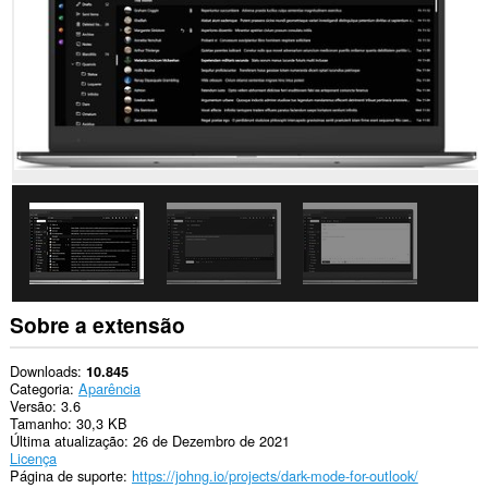
Esta
extensão
consegue
acessar
suas
guias
e
atividades
de
navegação.
Sobre a extensão
Downloads
10.845
Categoria
Aparência
Versão
3.6
Tamanho
30,3 KB
Última atualização
26 de Dezembro de 2021
Licença
Página de suporte
https://johng.io/projects/dark-mode-for-outlook/