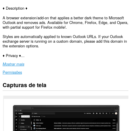
♦ Description ♦
A browser extension/add-on that applies a better dark theme to Microsoft
Outlook and removes ads. Available for Chrome, Firefox, Edge, and Opera,
with partial support for Firefox mobile!.
Styles are automatically applied to known Outlook URLs. If your Outlook
exchange server is running on a custom domain, please add this domain in
the extension options.
♦ Privacy ♦...
Mostrar mais
Permissões
Capturas de tela
Esta
extensão
consegue
acessar
seus
dados
em
alguns
sites.