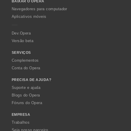
BAIXAR O OPERA
w
s
O
:
Navegadores para computador
p
Aplicativos móveis
e
r
a
Dev.Opera
Versão beta
SERVIÇOS
Complementos
Conta do Opera
PRECISA DE AJUDA?
Suporte e ajuda
Blogs do Opera
Fóruns do Opera
EMPRESA
Trabalhos
Seja nosso parceiro