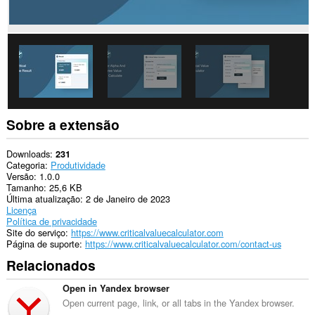
Sobre a extensão
Downloads
231
Categoria
Produtividade
Versão
1.0.0
Tamanho
25,6 KB
Última atualização
2 de Janeiro de 2023
Licença
Política de privacidade
Site do serviço
https://www.criticalvaluecalculator.com
Página de suporte
https://www.criticalvaluecalculator.com/contact-us
Relacionados
Open in Yandex browser
Open current page, link, or all tabs in the Yandex browser.