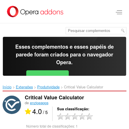
Ir
para
o
conteúdo
principal
Esses complementos e esses papéis de
parede foram criados para o
navegador
Opera
.
Baixar o Opera
Free for Android
Início
Extensões
Produtividade
Critical Value Calculator‎
Critical Value Calculator
de
enzipeapps
4.0
Sua classificação
/ 5
Número total de classificações:
1