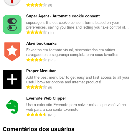
N
9
ú
m
Super Agent - Automatic cookie consent
e
superagent fills out cookie consent forms based on your
preferences, saving you time and letting you take control of...
r
N
11
o
ú
t
m
Atavi bookmarks
o
e
Favoritos em formato visual, sincronizados em vários
t
navegadores e segurança completa para seus favoritos
r
a
N
170
o
l
ú
t
d
m
Proper Menubar
o
e
e
Add the best menu bar to get easy and fast access to all your
t
c
useful browser options and internet products!
r
a
N
l
9
o
l
ú
a
t
d
m
Evernote Web Clipper
s
o
e
e
s
Use a extensão Evernote para salvar coisas que você vê na
t
c
web para a sua conta Evernote.
r
i
a
N
l
610
o
f
l
ú
a
t
i
d
m
s
Comentários dos usuários
o
c
e
e