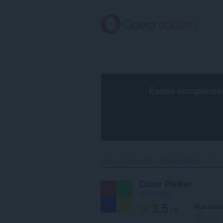
Ir
para
o
conteúdo
principal
Esses complement
Início
Extensões
Produtividade
Color 
Color Picker
de
tejjiapps
3.5
Sua class
/ 5