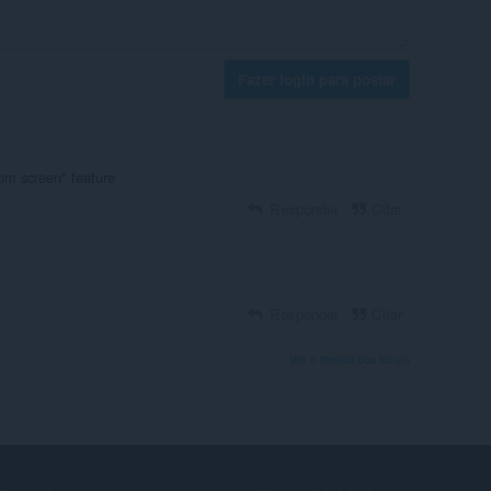
Fazer login para postar
rom screen" feature
Responder
Citar
Responder
Citar
Ver o thread dos fórum