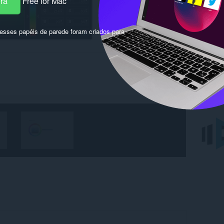
era
Free for Mac
sses papéis de parede foram criados para