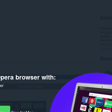
s:
16
Sobr
Downlo
Categor
Versão
Tamanh
Última a
Licença
Rela
pera browser with:
ker