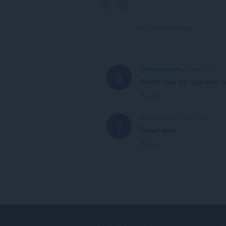
Ver o thread dos fórum
smilemakesmiles
3 years ago
S
Doesn't have the "pick color f
Link
Um ex-usuário
6 years ago
?
Doesn't work
Link