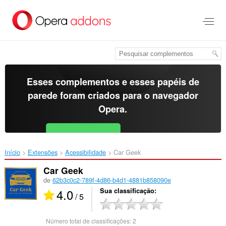
Ir
para
o
conteúdo
principal
Esses complementos e esses papéis de
parede foram criados para o
navegador
Opera
.
Baixar o Opera
Free for Android
Início
Extensões
Acessibilidade
Car Geek‎
Car Geek
de
62b3c0c2-789f-4d86-b4d1-4881b858090e
4.0
Sua classificação
/ 5
Número total de classificações:
2