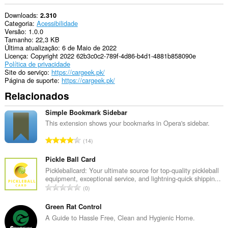
Downloads
2.310
Categoria
Acessibilidade
Versão
1.0.0
Tamanho
22,3 KB
Última atualização
6 de Maio de 2022
Licença
Copyright 2022 62b3c0c2-789f-4d86-b4d1-4881b858090e
Política de privacidade
Site do serviço
https://cargeek.pk/
Página de suporte
https://cargeek.pk/
Relacionados
Simple Bookmark Sidebar
This extension shows your bookmarks in Opera's sidebar.
N
14
ú
m
Pickle Ball Card
e
Pickleballcard: Your ultimate source for top-quality pickleball
equipment, exceptional service, and lightning-quick shippin...
r
N
0
o
ú
t
m
Green Rat Control
o
e
A Guide to Hassle Free, Clean and Hygienic Home.
t
r