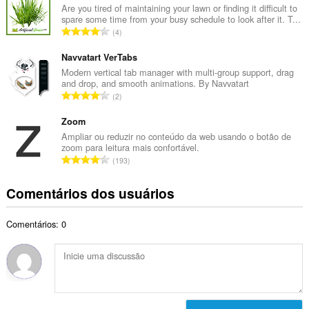
e
Are you tired of maintaining your lawn or finding it difficult to
t
spare some time from your busy schedule to look after it. T...
r
a
N
4
o
l
ú
t
d
m
Navvatart VerTabs
o
e
e
Modern vertical tab manager with multi-group support, drag
t
c
and drop, and smooth animations. By Navvatart
r
a
N
l
2
o
l
ú
a
t
d
m
Zoom
s
o
e
e
s
Ampliar ou reduzir no conteúdo da web usando o botão de
t
c
zoom para leitura mais confortável.
r
i
a
N
l
193
o
f
l
ú
a
t
i
d
m
s
Comentários dos usuários
o
c
e
e
s
t
a
c
r
i
a
ç
l
Comentários: 0
o
f
l
õ
a
t
i
d
e
s
o
c
e
s
s
t
a
c
:
i
a
ç
l
f
l
õ
a
i