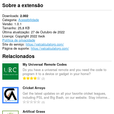
Sobre a extensão
Downloads
2.002
Categoria
Acessibilidade
Versão
1.0.1
Tamanho
25,8 KB
Última atualização
27 de Outubro de 2022
Licença
Copyright 2022 iteck
Política de privacidade
Site do serviço
https://vatcalculatorg.com/
Página de suporte
https://vatcalculatorg.com/
Relacionados
My Universal Remote Codes
Do you have a universal remote and you need the code to
program it to a device or gadget in your home?
N
2
ú
m
Cricket Arroyo
e
Get the latest updates on all your favorite cricket leagues,
including PSL and Big Bash, on our website. Stay informe...
r
N
0
o
ú
t
m
Artifical Grass
o