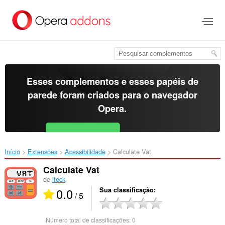
Ir
para
o
conteúdo
principal
Esses complementos e esses papéis de
parede foram criados para o
navegador
Opera
.
Baixar o Opera
Free for Android
Início
Extensões
Acessibilidade
Calculate Vat‎
Calculate Vat
de
iteck
0.0
Sua classificação
/ 5
Número total de classificações:
0