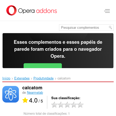
Ir
para
o
conteúdo
principal
Esses complementos e esses papéis de
parede foram criados para o
navegador
Opera
.
Baixar o Opera
Free for Android
Início
Extensões
Produtividade
calcatom‎
calcatom
de
Nearmelab
4.0
Sua classificação
/ 5
Número total de classificações:
1