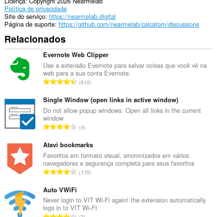
Licença
Copyright 2026 Nearmelab
Política de privacidade
Site do serviço
https://nearmelab.digital
Página de suporte
https://github.com/nearmelab/calcatom/discussions
Relacionados
Evernote Web Clipper
Use a extensão Evernote para salvar coisas que você vê na
web para a sua conta Evernote.
N
610
ú
m
Single Window (open links in active window)
e
Do not allow popup windows. Open all links in the current
window
r
N
4
o
ú
t
m
Atavi bookmarks
o
e
Favoritos em formato visual, sincronizados em vários
t
navegadores e segurança completa para seus favoritos
r
a
N
170
o
l
ú
t
d
m
Auto VWiFi
o
e
e
Never login to VIT Wi-Fi again! the extension automatically
t
c
logs in to VIT Wi-Fi
r
a
N
l
3