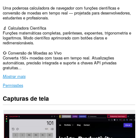
Uma poderosa calculadora de navegador com funções científicas e
conversão de moedas em tempo real — projetada para desenvolvedores,
estudantes e profissionais.
🔬 Calculadora Científica
Funções matemáticas completas, parênteses, expoentes, trigonometria e
logaritmos. Modo científico aprimorado com botões claros e
redimensionáveis.
💱 Conversão de Moedas ao Vivo
Converta 150+ moedas com taxas em tempo real. Atualizações
automáticas, precisão integrada e suporte a chaves API privadas
gratuitas...
Mostrar mais
Permissões
Capturas de tela
Esta
extensão
adicionará
um
painel
à
barra
lateral.