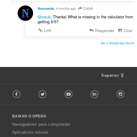
i
ç
f
Caiuk
õ
Nearmelab
4 months ago
i
e
@caiuk
: Thanks! What is missing in the calculator from
c
s
getting 5/5?
a
:
Link
Responder
Citar
ç
õ
e
Ver o thread dos fórum
s
:
Superior
F
Facebook
Twitter
Youtube
LinkedIn
Instag
o
l
l
o
BAIXAR O OPERA
w
O
Navegadores para computador
p
Aplicativos móveis
e