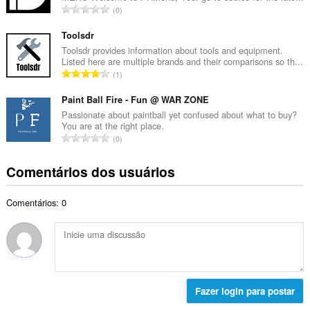
a
N
0
o
l
ú
t
d
m
Toolsdr
o
e
e
Toolsdr provides information about tools and equipment.
t
c
Listed here are multiple brands and their comparisons so th...
r
a
N
l
1
o
l
ú
a
t
d
m
Paint Ball Fire - Fun @ WAR ZONE
s
o
e
e
s
Passionate about paintball yet confused about what to buy?
t
c
You are at the right place.
r
i
a
N
l
0
o
f
l
ú
a
t
i
d
m
s
Comentários dos usuários
o
c
e
e
s
t
a
c
r
i
a
ç
l
Comentários: 0
o
f
l
õ
a
t
i
d
e
s
o
c
e
s
s
t
a
c
:
i
a
ç
l
f
l
õ
a
i
d
e
Fazer login para postar
s
c
e
s
s