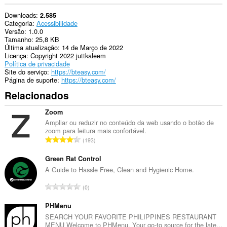
Downloads
2.585
Categoria
Acessibilidade
Versão
1.0.0
Tamanho
25,8 KB
Última atualização
14 de Março de 2022
Licença
Copyright 2022 juttkaleem
Política de privacidade
Site do serviço
https://bteasy.com/
Página de suporte
https://bteasy.com/
Relacionados
Zoom
Ampliar ou reduzir no conteúdo da web usando o botão de
zoom para leitura mais confortável.
N
193
ú
m
Green Rat Control
e
A Guide to Hassle Free, Clean and Hygienic Home.
r
N
0
o
ú
t
m
PHMenu
o
e
SEARCH YOUR FAVORITE PHILIPPINES RESTAURANT
t
MENU Welcome to PHMenu, Your go-to source for the late...
r