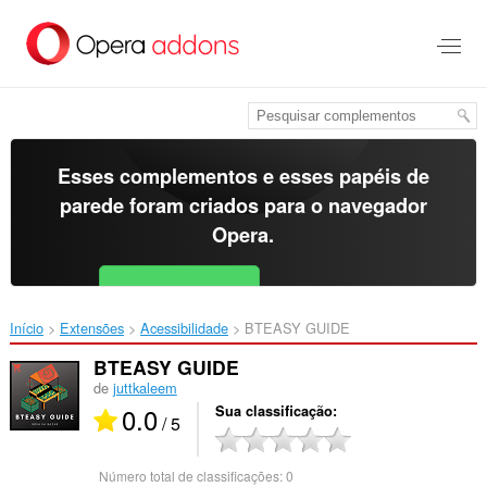
Ir
para
o
conteúdo
principal
Esses complementos e esses papéis de
parede foram criados para o
navegador
Opera
.
Baixar o Opera
Free for Android
Início
Extensões
Acessibilidade
BTEASY GUIDE‎
BTEASY GUIDE
de
juttkaleem
0.0
Sua classificação
/ 5
Número total de classificações:
0