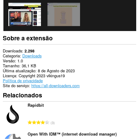
Sobre a extensão
Downloads
2.298
Categoria
Downloads
Versão
1.0
Tamanho
36,1 KB
Última atualização
8 de Agosto de 2023
Licença
Copyright 2023 vikingus19
Política de privacidade
Site do serviço
https://all-downloaders.com
Relacionados
Rapidbit
N
3
ú
m
Open With IDM™ (internet download manager)