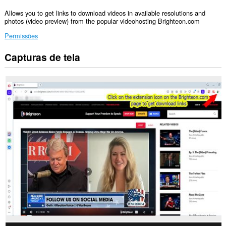
Allows you to get links to download videos in available resolutions and
photos (video preview) from the popular videohosting Brighteon.com
Permissões
Capturas de tela
Esta
extensão
consegue
acessar
seus
dados
em
alguns
sites.
Esta
extensão
consegue
acessar
suas
guias
e
atividades
de
navegação.