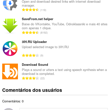
e
Open and download desired links with internet download
manager.
r
N
119
o
ú
t
m
SaveFrom.net helper
o
e
Baixe do VKontakte, YouTube, Odnoklassniki e mais 40 sites
t
com apenas 1 clique.
r
a
N
8192
o
l
ú
t
d
m
3IH.RU Uploader
o
e
e
Upload selected image to 3IH.RU
t
c
r
a
N
l
9
o
l
ú
a
t
d
m
Download Sound
s
o
e
e
s
Plays a sound or utters a text using speech synthesis when a
t
c
download is completed.
r
i
a
N
l
22
o
f
l
ú
a
t
i
d
m
s
Comentários dos usuários
o
c
e
e
s
t
a
c
r
i
a
ç
l
Comentários: 0
o
f
l
õ
a
t
i
d
e