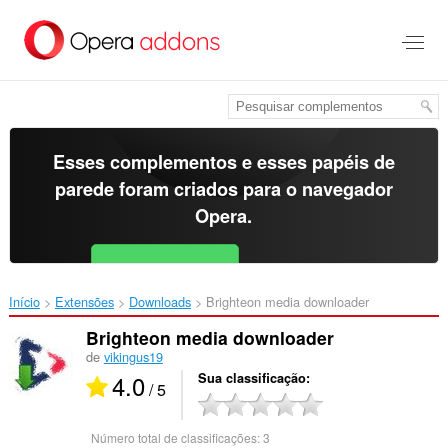
Ir
para
o
conteúdo
principal
Esses complementos e esses papéis de
parede foram criados para o
navegador
Opera
.
Baixar o Opera
Free for Android
Início
Extensões
Downloads
Brighteon media downloader‎
Brighteon media downloader
de
vikingus19
4.0
Sua classificação
/ 5
Número total de classificações:
3