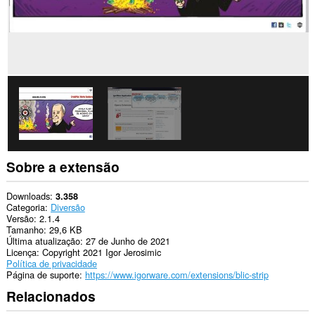
rich
notifications
and
display
them
to
you
in
the
system
tray.
Sobre a extensão
Downloads
3.358
Categoria
Diversão
Versão
2.1.4
Tamanho
29,6 KB
Última atualização
27 de Junho de 2021
Licença
Copyright 2021 Igor Jerosimic
Política de privacidade
Página de suporte
https://www.igorware.com/extensions/blic-strip
Relacionados