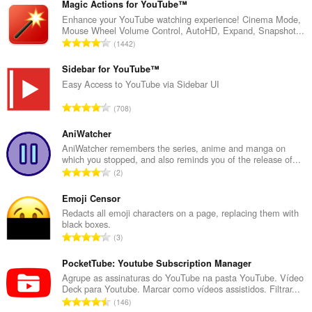
Magic Actions for YouTube™
Enhance your YouTube watching experience! Cinema Mode,
Mouse Wheel Volume Control, AutoHD, Expand, Snapshot...
N
1442
ú
m
Sidebar for YouTube™
e
Easy Access to YouTube via Sidebar UI
r
N
708
o
ú
t
m
AniWatcher
o
e
AniWatcher remembers the series, anime and manga on
t
which you stopped, and also reminds you of the release of...
r
a
N
2
o
l
ú
t
d
m
Emoji Censor
o
e
e
Redacts all emoji characters on a page, replacing them with
t
c
black boxes.
r
a
N
l
3
o
l
ú
a
t
d
m
PocketTube: Youtube Subscription Manager
s
o
e
e
s
Agrupe as assinaturas do YouTube na pasta YouTube. Vídeo
t
c
Deck para Youtube. Marcar como vídeos assistidos. Filtrar...
r
i
a
N
l
146
o
f
l