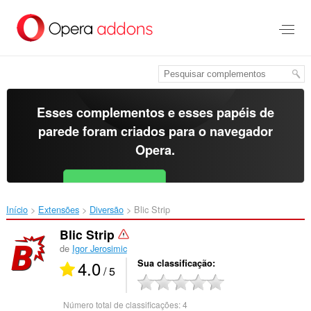
Ir
para
o
conteúdo
principal
Esses complementos e esses papéis de
parede foram criados para o
navegador
Opera
.
Baixar o Opera
Free for Android
Início
Extensões
Diversão
Blic Strip‎
Blic Strip
de
Igor Jerosimic
4.0
Sua classificação
/ 5
Número total de classificações:
4