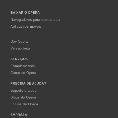
l
õ
o
e
BAIXAR O OPERA
w
s
O
:
Navegadores para computador
p
Aplicativos móveis
e
r
a
Dev.Opera
Versão beta
SERVIÇOS
Complementos
Conta do Opera
PRECISA DE AJUDA?
Suporte e ajuda
Blogs do Opera
Fóruns do Opera
EMPRESA