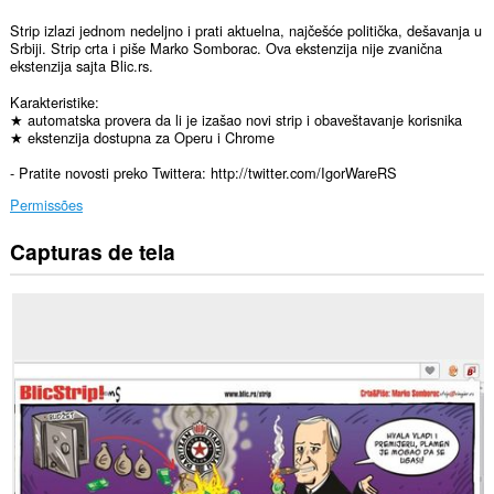
Strip izlazi jednom nedeljno i prati aktuelna, najčešće politička, dešavanja u
Srbiji. Strip crta i piše Marko Somborac. Ova ekstenzija nije zvanična
ekstenzija sajta Blic.rs.
Karakteristike:
★ automatska provera da li je izašao novi strip i obaveštavanje korisnika
★ ekstenzija dostupna za Operu i Chrome
- Pratite novosti preko Twittera: http://twitter.com/IgorWareRS
Permissões
Capturas de tela
Esta
extensão
consegue
acessar
seus
dados
em
alguns
sites.
This
extension
can
create