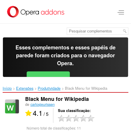
Ir
para
o
conteúdo
principal
Esses complementos e esses papéis de
parede foram criados para o
navegador
Opera
.
Baixar o Opera
Free for Android
Início
Extensões
Produtividade
Black Menu for Wikipedia‎
Black Menu for Wikipedia
de
carlosjeurissen
4.1
Sua classificação
/ 5
Número total de classificações:
11