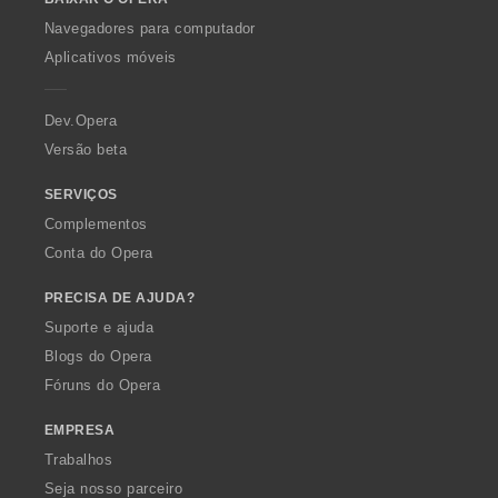
w
O
Navegadores para computador
p
Aplicativos móveis
e
r
a
Dev.Opera
Versão beta
SERVIÇOS
Complementos
Conta do Opera
PRECISA DE AJUDA?
Suporte e ajuda
Blogs do Opera
Fóruns do Opera
EMPRESA
Trabalhos
Seja nosso parceiro