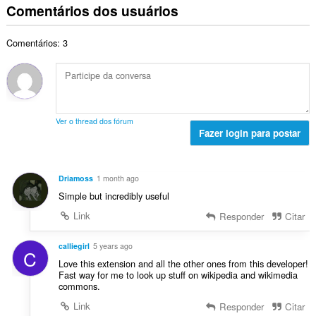
d
m
s
Comentários dos usuários
o
c
e
e
s
t
a
c
r
i
a
ç
l
Comentários: 3
o
f
l
õ
a
t
i
d
e
s
o
c
e
s
s
t
a
c
:
i
a
ç
l
f
l
õ
a
Ver o thread dos fórum
i
d
e
Fazer login para postar
s
c
e
s
s
a
c
:
i
ç
l
f
Driamoss
1 month ago
õ
a
i
Simple but incredibly useful
e
s
c
s
s
Link
Responder
Citar
a
:
i
ç
f
calliegirl
5 years ago
õ
C
i
e
Love this extension and all the other ones from this developer!
c
Fast way for me to look up stuff on wikipedia and wikimedia
s
a
commons.
:
ç
Link
Responder
Citar
õ