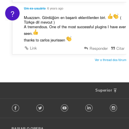
e
Um ex-usuário
6 years ago
s
?
:
Muazzam. Gördüğüm en başarılı eklentilerden biri.
(
Türkçe dil mevcut )
A tremendous. One of the most successful plugins I have ever
seen.
thanks to carlos jeurissen
Link
Responder
Citar
Ver o thread dos fórum
Superior
F
Facebook
Twitter
Youtube
LinkedIn
Instag
o
l
l
o
BAIXAR O OPERA