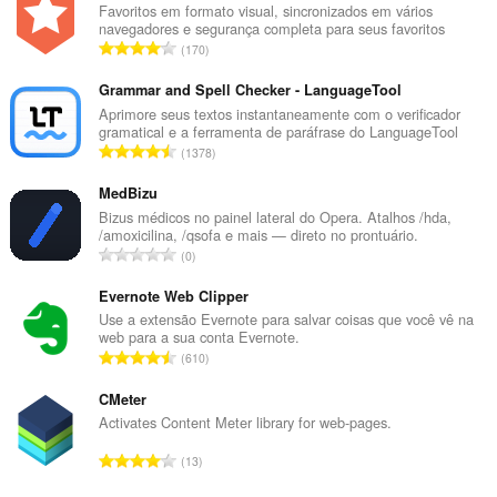
Favoritos em formato visual, sincronizados em vários
navegadores e segurança completa para seus favoritos
N
170
ú
m
Grammar and Spell Checker - LanguageTool
e
Aprimore seus textos instantaneamente com o verificador
gramatical e a ferramenta de paráfrase do LanguageTool
r
N
1378
o
ú
t
m
MedBizu
o
e
Bizus médicos no painel lateral do Opera. Atalhos /hda,
t
/amoxicilina, /qsofa e mais — direto no prontuário.
r
a
N
0
o
l
ú
t
d
m
Evernote Web Clipper
o
e
e
Use a extensão Evernote para salvar coisas que você vê na
t
c
web para a sua conta Evernote.
r
a
N
l
610
o
l
ú
a
t
d
m
CMeter
s
o
e
e
s
Activates Content Meter library for web-pages.
t
c
r
i
a
N
l
13
o
f
l
ú
a
t
i