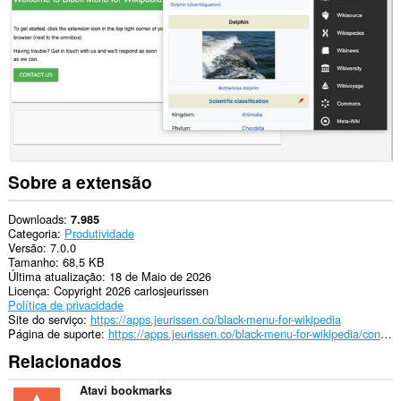
This
permission
allows
other
installed
extensions
and
web
pages
to
communicate
with
Sobre a extensão
this
extension.
Downloads
7.985
Esta
Categoria
Produtividade
extensão
Versão
7.0.0
adicionará
Tamanho
68,5 KB
um
Última atualização
18 de Maio de 2026
painel
Licença
Copyright 2026 carlosjeurissen
à
Política de privacidade
barra
Site do serviço
https://apps.jeurissen.co/black-menu-for-wikipedia
lateral.
Página de suporte
https://apps.jeurissen.co/black-menu-for-wikipedia/contact
Relacionados
Atavi bookmarks