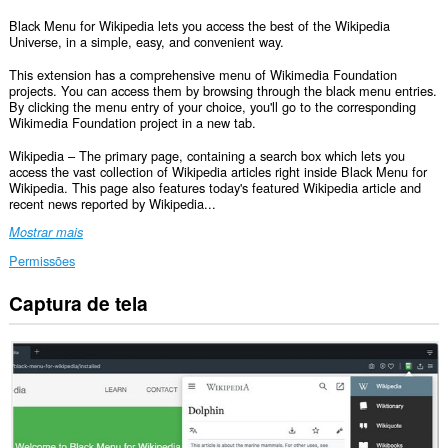
Black Menu for Wikipedia lets you access the best of the Wikipedia
Universe, in a simple, easy, and convenient way.
This extension has a comprehensive menu of Wikimedia Foundation
projects. You can access them by browsing through the black menu entries.
By clicking the menu entry of your choice, you'll go to the corresponding
Wikimedia Foundation project in a new tab.
Wikipedia – The primary page, containing a search box which lets you
access the vast collection of Wikipedia articles right inside Black Menu for
Wikipedia. This page also features today's featured Wikipedia article and
recent news reported by Wikipedia...
Mostrar mais
Permissões
Captura de tela
Esta
extensão
consegue
acessar
seus
dados
em
alguns
sites.