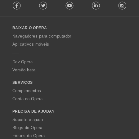
s
Facebook
Twitter
Youtube
LinkedIn
Instag
o
a
:
l
ç
l
õ
o
e
BAIXAR O OPERA
w
s
O
:
Navegadores para computador
p
Aplicativos móveis
e
r
a
Dev.Opera
Versão beta
SERVIÇOS
Complementos
Conta do Opera
PRECISA DE AJUDA?
Suporte e ajuda
Blogs do Opera
Fóruns do Opera