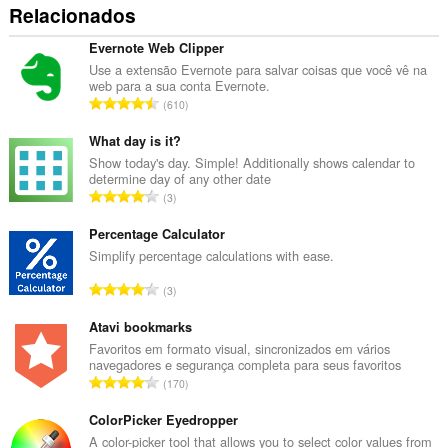
Relacionados
Evernote Web Clipper
Use a extensão Evernote para salvar coisas que você vê na
web para a sua conta Evernote.
N
610
ú
m
What day is it?
e
Show today's day. Simple! Additionally shows calendar to
determine day of any other date
r
N
3
o
ú
t
m
Percentage Calculator
o
e
Simplify percentage calculations with ease.
t
r
a
N
3
o
l
ú
t
d
m
Atavi bookmarks
o
e
e
Favoritos em formato visual, sincronizados em vários
t
c
navegadores e segurança completa para seus favoritos
r
a
N
l
170
o
l
ú
a
t
d
m
ColorPicker Eyedropper
s
o
e
e
s
A color-picker tool that allows you to select color values from