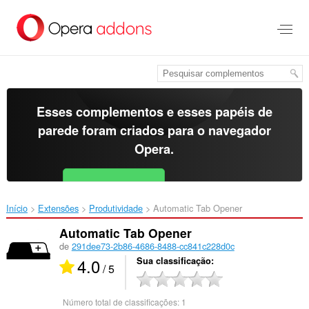
Ir
para
o
conteúdo
principal
Esses complementos e esses papéis de
parede foram criados para o
navegador
Opera
.
Baixar o Opera
Free for Android
Início
Extensões
Produtividade
Automatic Tab Opener‎
Automatic Tab Opener
de
291dee73-2b86-4686-8488-cc841c228d0c
4.0
Sua classificação
/ 5
Número total de classificações:
1