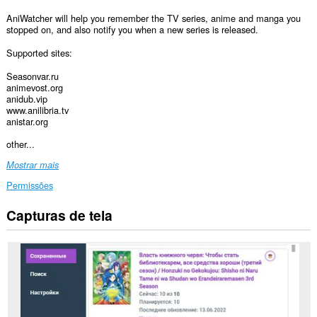
AniWatcher will help you remember the TV series, anime and manga you
stopped on, and also notify you when a new series is released.
Supported sites:
Seasonvar.ru
animevost.org
anidub.vip
www.anilibria.tv
anistar.org
other...
Mostrar mais
Permissões
Capturas de tela
Esta
extensão
consegue
acessar
seus
dados
em
alguns
sites.