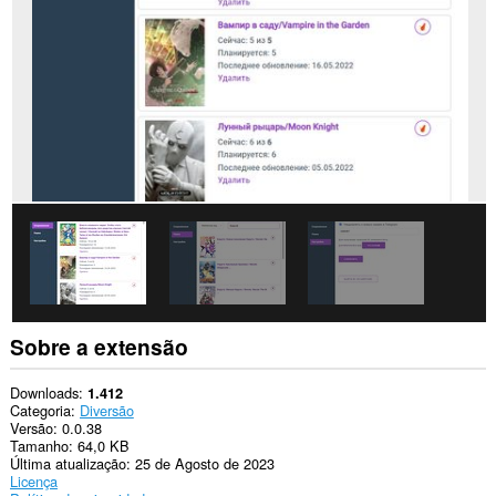
Esta
extensão
consegue
acessar
suas
guias
e
atividades
de
navegação.
Sobre a extensão
Downloads
1.412
Categoria
Diversão
Versão
0.0.38
Tamanho
64,0 KB
Última atualização
25 de Agosto de 2023
Licença