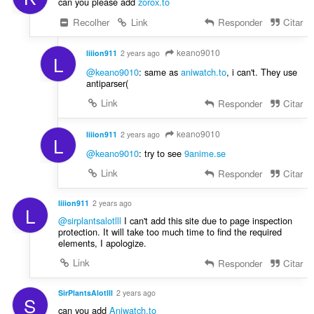
e
can you please add
zorox.to
c
s
Recolher
Link
Responder
Citar
a
:
ç
õ
keano9010
liiion911
2 years ago
L
e
@keano9010
: same as
aniwatch.to
, i can't. They use
s
antiparser(
:
Link
Responder
Citar
keano9010
liiion911
2 years ago
L
@keano9010
: try to see
9anime.se
Link
Responder
Citar
liiion911
2 years ago
L
@sirplantsalotlll
I can't add this site due to page inspection
protection. It will take too much time to find the required
elements, I apologize.
Link
Responder
Citar
SirPlantsAlotlll
2 years ago
S
can you add
Aniwatch.to