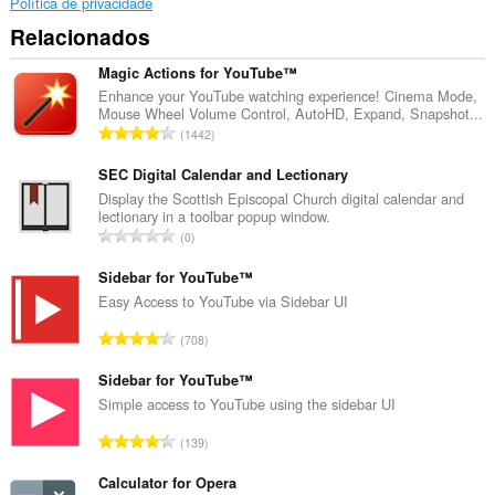
Política de privacidade
Relacionados
Magic Actions for YouTube™
Enhance your YouTube watching experience! Cinema Mode,
Mouse Wheel Volume Control, AutoHD, Expand, Snapshot...
N
1442
ú
m
SEC Digital Calendar and Lectionary
e
Display the Scottish Episcopal Church digital calendar and
lectionary in a toolbar popup window.
r
N
0
o
ú
t
m
Sidebar for YouTube™
o
e
Easy Access to YouTube via Sidebar UI
t
r
a
N
708
o
l
ú
t
d
m
Sidebar for YouTube™
o
e
e
Simple access to YouTube using the sidebar UI
t
c
r
a
N
l
139
o
l
ú
a
t
d
m
Calculator for Opera
s
o