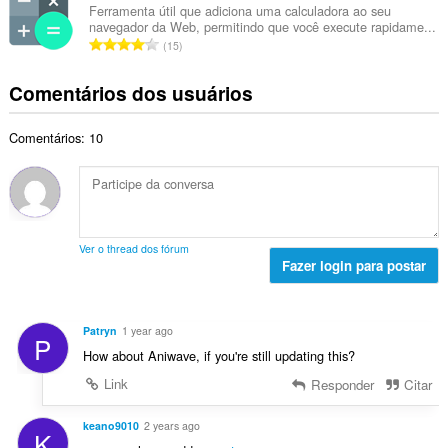
e
e
s
Ferramenta útil que adiciona uma calculadora ao seu
t
c
navegador da Web, permitindo que você execute rapidame...
r
i
a
N
l
15
o
f
l
ú
a
t
i
d
m
s
Comentários dos usuários
o
c
e
e
s
t
a
c
r
i
a
ç
l
Comentários: 10
o
f
l
õ
a
t
i
d
e
s
o
c
e
s
s
t
a
c
:
i
a
ç
l
f
l
õ
a
Ver o thread dos fórum
i
d
e
Fazer login para postar
s
c
e
s
s
a
c
:
i
ç
l
f
Patryn
1 year ago
õ
P
a
i
How about Aniwave, if you're still updating this?
e
s
c
s
s
Link
Responder
Citar
a
:
i
ç
f
keano9010
2 years ago
õ
K
i