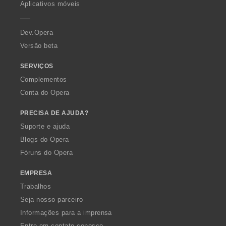
Aplicativos móveis
e
r
a
Dev.Opera
Versão beta
SERVIÇOS
Complementos
Conta do Opera
PRECISA DE AJUDA?
Suporte e ajuda
Blogs do Opera
Fóruns do Opera
EMPRESA
Trabalhos
Seja nosso parceiro
Informações para a imprensa
Entre em contato conosco