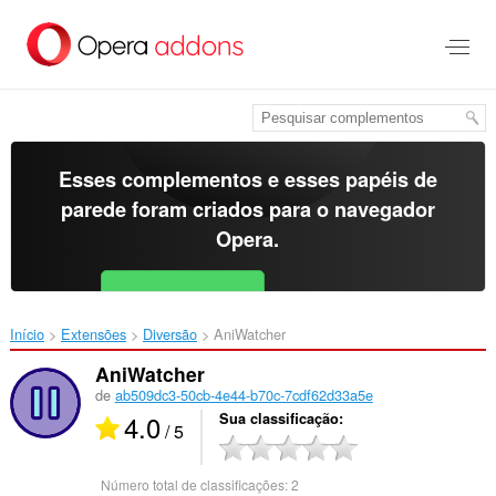
Ir
para
o
conteúdo
principal
Esses complementos e esses papéis de
parede foram criados para o
navegador
Opera
.
Baixar o Opera
Free for Android
Início
Extensões
Diversão
AniWatcher‎
AniWatcher
de
ab509dc3-50cb-4e44-b70c-7cdf62d33a5e
4.0
Sua classificação
/ 5
Número total de classificações:
2