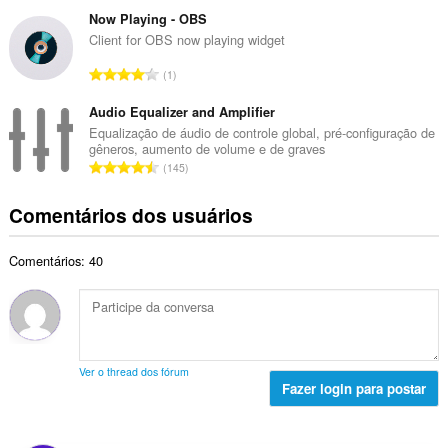
ú
t
d
m
Now Playing - OBS
o
e
e
Client for OBS now playing widget
t
c
r
a
N
l
1
o
l
ú
a
t
d
m
Audio Equalizer and Amplifier
s
o
e
e
s
Equalização de áudio de controle global, pré-configuração de
t
c
gêneros, aumento de volume e de graves
r
i
a
N
l
145
o
f
l
ú
a
t
i
d
m
s
Comentários dos usuários
o
c
e
e
s
t
a
c
r
i
a
ç
l
Comentários: 40
o
f
l
õ
a
t
i
d
e
s
o
c
e
s
s
t
a
c
:
i
a
ç
l
f
l
õ
a
Ver o thread dos fórum
i
d
e
Fazer login para postar
s
c
e
s
s
a
c
:
i
ç
l