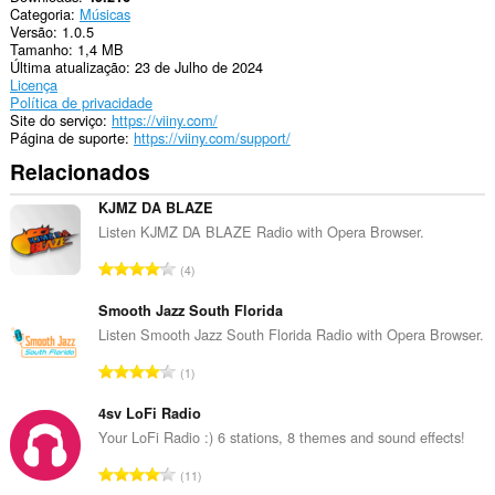
Categoria
Músicas
Versão
1.0.5
Tamanho
1,4 MB
Última atualização
23 de Julho de 2024
Licença
Política de privacidade
Site do serviço
https://viiny.com/
Página de suporte
https://viiny.com/support/
Relacionados
KJMZ DA BLAZE
Listen KJMZ DA BLAZE Radio with Opera Browser.
N
4
ú
m
Smooth Jazz South Florida
e
Listen Smooth Jazz South Florida Radio with Opera Browser.
r
N
1
o
ú
t
m
4sv LoFi Radio
o
e
Your LoFi Radio :) 6 stations, 8 themes and sound effects!
t
r
a
N
11
o
l