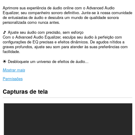
Aprimore sua experiência de áudio online com o Advanced Audio
Equalizer, seu companheiro sonoro definitivo. Junte-se à nossa comunidade
de entusiastas de áudio e descubra um mundo de qualidade sonora
personalizada como nunca antes.
🎵 Ajuste seu áudio com precisão, sem esforço
Com o Advanced Audio Equalizer, esculpa seu áudio à perfeição com
configurações de EQ precisas e efeitos dinâmicos. De agudos nítidos a
graves profundos, ajuste seu som para atender às suas preferências com
facilidade.
🌟 Desbloqueie um universo de efeitos de áudio...
Mostrar mais
Permissões
Capturas de tela
Esta
extensão
consegue
acessar
seus
dados
em
todos
os