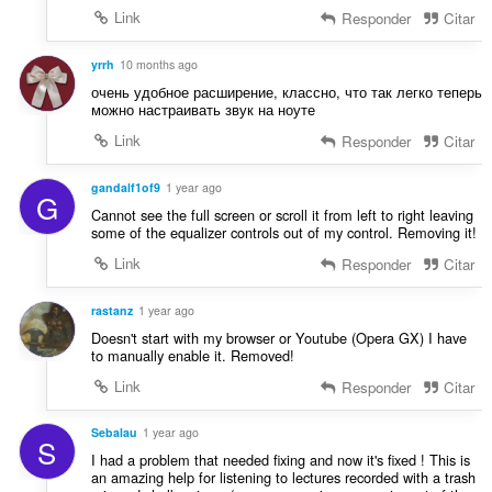
Link
Responder
Citar
yrrh
10 months ago
очень удобное расширение, классно, что так легко теперь
можно настраивать звук на ноуте
Link
Responder
Citar
gandalf1of9
1 year ago
G
Cannot see the full screen or scroll it from left to right leaving
some of the equalizer controls out of my control. Removing it!
Link
Responder
Citar
rastanz
1 year ago
Doesn't start with my browser or Youtube (Opera GX) I have
to manually enable it. Removed!
Link
Responder
Citar
Sebalau
1 year ago
S
I had a problem that needed fixing and now it's fixed ! This is
an amazing help for listening to lectures recorded with a trash