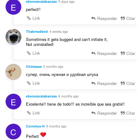
f
ebenezeralabanzas
5 days ago
õ
E
a
i
perfect!!
e
s
c
s
s
Link
Responder
Citar
a
:
i
ç
f
Thabreadbed
4 weeks ago
õ
i
e
Sometimes it gets bugged and can't initiate it,
c
Not uninstalled!
s
a
:
Link
Responder
Citar
ç
õ
Chimzaaa
5 months ago
e
s
супер, очень нужная и удобная штука
:
Link
Responder
Citar
ebenezeralabanzas
6 months ago
E
Excelente!! tiene de todo!!! es increíble que sea gratis!!
Link
Responder
Citar
Cornelus-H
9 months ago
C
Perfect