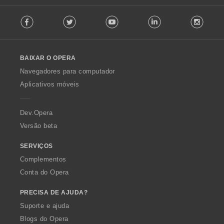
F
Facebook
Twitter
Youtube
LinkedIn
Instag
o
l
l
o
BAIXAR O OPERA
w
O
Navegadores para computador
p
Aplicativos móveis
e
r
a
Dev.Opera
Versão beta
SERVIÇOS
Complementos
Conta do Opera
PRECISA DE AJUDA?
Suporte e ajuda
Blogs do Opera