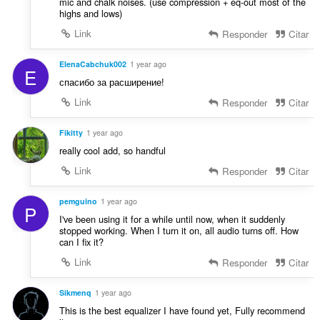
mic and chalk noises. (use compression + eq-out most of the
highs and lows)
Link
Responder
Citar
ElenaCabchuk002
1 year ago
E
спасибо за расширение!
Link
Responder
Citar
Fikitty
1 year ago
really cool add, so handful
Link
Responder
Citar
pemguino
1 year ago
P
I've been using it for a while until now, when it suddenly
stopped working. When I turn it on, all audio turns off. How
can I fix it?
Link
Responder
Citar
Sikmenq
1 year ago
This is the best equalizer I have found yet, Fully recommend