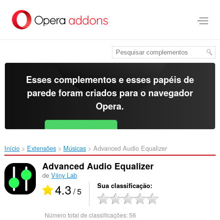
Ir
para
o
conteúdo
principal
Esses complementos e esses papéis de
parede foram criados para o
navegador
Opera
.
Baixar o Opera
Free for Android
Início
Extensões
Músicas
Advanced Audio Equalizer‎
Advanced Audio Equalizer
de
Viiny Lab
4.3
Sua classificação
/ 5
Número total de classificações:
56