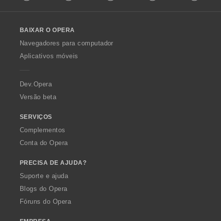
l
l
o
BAIXAR O OPERA
w
O
Navegadores para computador
p
Aplicativos móveis
e
r
a
Dev.Opera
Versão beta
SERVIÇOS
Complementos
Conta do Opera
PRECISA DE AJUDA?
Suporte e ajuda
Blogs do Opera
Fóruns do Opera