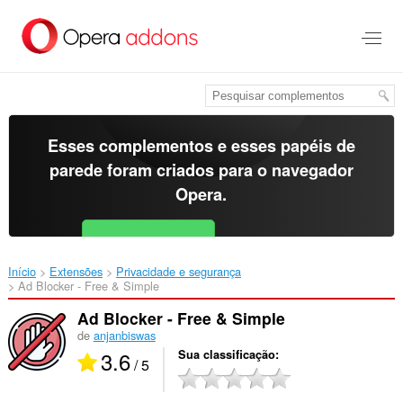
Ir
para
o
conteúdo
principal
Esses complementos e esses papéis de
parede foram criados para o
navegador
Opera
.
Baixar o Opera
Free for Android
Início
Extensões
Privacidade e segurança
Ad Blocker - Free & Simple‎
Ad Blocker - Free & Simple
de
anjanbiswas
3.6
Sua classificação
/ 5