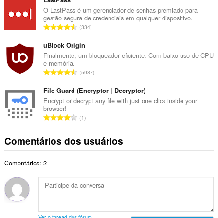
m
o
e
O LastPass é um gerenciador de senhas premiado para
t
gestão segura de credenciais em qualquer dispositivo.
r
a
N
334
o
l
ú
t
d
m
uBlock Origin
o
e
e
Finalmente, um bloqueador eficiente. Com baixo uso de CPU
t
c
e memória.
r
a
N
l
5987
o
l
ú
a
t
d
m
File Guard (Encryptor | Decryptor)
s
o
e
e
s
Encrypt or decrypt any file with just one click inside your
t
c
browser!
r
i
a
N
l
1
o
f
l
ú
a
t
i
d
m
s
Comentários dos usuários
o
c
e
e
s
t
a
c
r
i
a
ç
l
Comentários: 2
o
f
l
õ
a
t
i
d
e
s
o
c
e
s
s
t
a
c
:
i
a
ç
l
f
l
õ
a
Ver o thread dos fórum