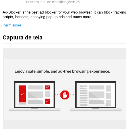
Número total de classificações:
25
Ad-Blocker is the best ad blocker for your web browser. It can block tracking
scripts, banners, annoying pop-up ads and much more.
Permissões
Captura de tela
Esta
extensão
consegue
acessar
seus
dados
em
todos
os
sites.