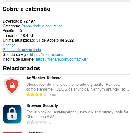
Sobre a extensão
Downloads
72.197
Categoria
Privacidade e segurança
Versão
1.0
Tamanho
18,4 KB
Última atualização
31 de Agosto de 2022
Licença
Política de privacidade
Site do serviço
https://filehare.com/
Página de suporte
https://filehare.com/contact-us/
Relacionados
AdBlocker Ultimate
Bloqueador de anúncios melhorado e gratuito. Remova
completamente TODOS os anúncios. Nenhum anúncio "ac...
N
316
ú
m
Browser Security
e
Focus blocking, anti-fingerprint, network and privacy tools for
Chromium (MV3)
r
N
0
o
ú
t
LastPass