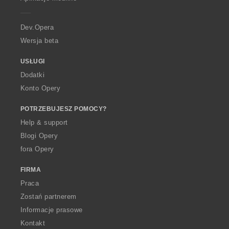
e
r
a
Dev.Opera
Wersja beta
USŁUGI
Dodatki
Konto Opery
POTRZEBUJESZ POMOCY?
Help & support
Blogi Opery
fora Opery
FIRMA
Praca
Zostań partnerem
Informacje prasowe
Kontakt