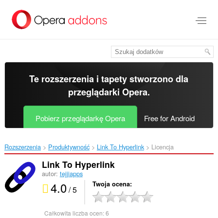
Przenoś
do
treści
strony
Te rozszerzenia i tapety stworzono dla
przeglądarki Opera
.
Pobierz przeglądarkę Opera
Free for Android
Rozszerzenia
Produktywność
Link To Hyperlink‎
Licencja
Link To Hyperlink
autor:
tejjiapps
4.0
Twoja ocena
/ 5
Całkowita liczba ocen:
6