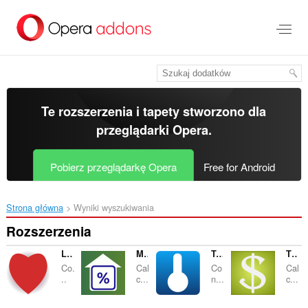
Przenoś
do
treści
strony
Te rozszerzenia i tapety stworzono dla
przeglądarki Opera
.
Pobierz przeglądarkę Opera
Free for Android
Strona główna
Wyniki wyszukiwania
Rozszerzenia
Love Calculator
Mortgage Calculator
Temperature Converter
Tip Calculator
Co.
Cal
Co
Cal
..
c...
n...
c...