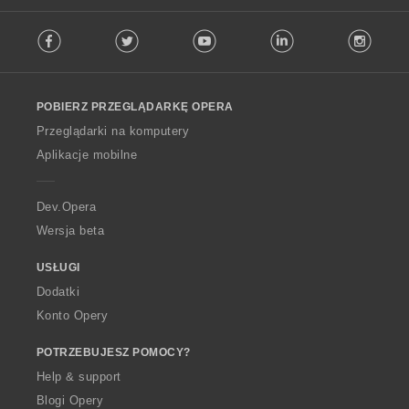
b
b
b
b
n
n
n
n
F
a
a
a
a
:
:
:
:
Facebook
Twitter
Youtube
LinkedIn
Instag
o
o
o
o
o
l
c
c
c
c
l
e
e
e
e
o
n
n
n
n
POBIERZ PRZEGLĄDARKĘ OPERA
w
:
:
:
:
O
Przeglądarki na komputery
p
Aplikacje mobilne
e
r
a
Dev.Opera
Wersja beta
USŁUGI
Dodatki
Konto Opery
POTRZEBUJESZ POMOCY?
Help & support
Blogi Opery