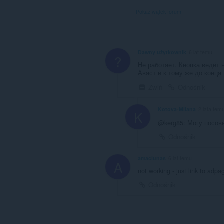
Pokaż wątek forum
Dawny użytkownik
6 lat temu
?
Не работает. Кнопка ведёт 
Аваст и к тому же до конца 
Zwiń
Odnośnik
Kotova-Milana
2 lata tem
K
@kerg85: Могу посове
Odnośnik
amaciunas
6 lat temu
A
not working - just link to adpa
Odnośnik