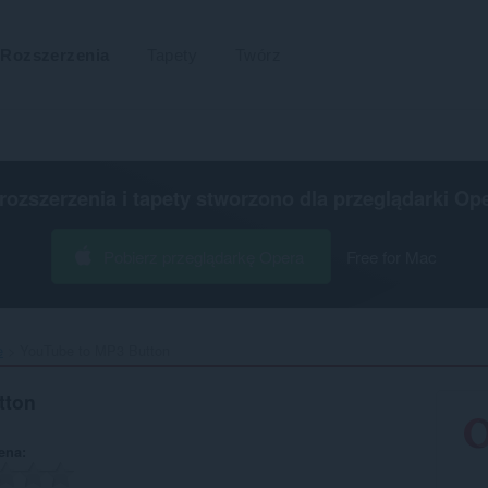
Rozszerzenia
Tapety
Twórz
 rozszerzenia i tapety stworzono dla
przeglądarki Op
Pobierz przeglądarkę Opera
Free for Mac
e
YouTube to MP3 Button‎
tton
ena