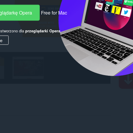
eglądarkę Opera
Free for Mac
y stworzono dla
przeglądarki Opera
.
ie