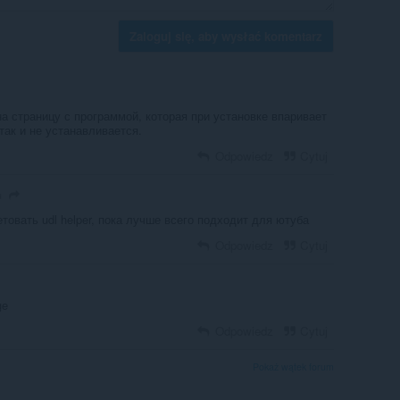
Zaloguj się, aby wysłać komentarz
на страницу с программой, которая при установке впаривает
так и не устанавливается.
Odpowiedz
Cytuj
u
товать udl helper, пока лучше всего подходит для ютуба
Odpowiedz
Cytuj
ge
Odpowiedz
Cytuj
Pokaż wątek forum