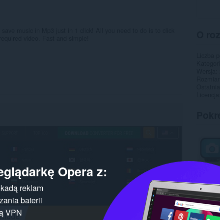
ve music in Mp3 just in 1 click! All you need to do is to click
O ro
required video. Fast and simple!
Liczba 
Kategor
Wersja
Rozmiar
Ostatnia
Licencja
Pokr
eglądarkę Opera z:
kadą reklam
ania baterii
gą VPN