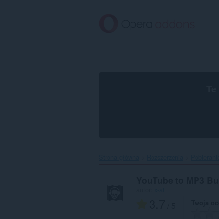
Przenoś
do
treści
strony
Te
Strona główna
Rozszerzenia
Pobierani
YouTube to MP3 Bu
autor:
x-at
3.7
Twoja oc
/ 5