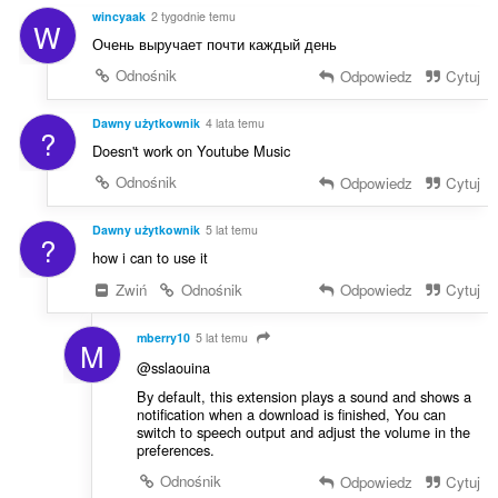
a
:
wincyaak
2 tygodnie temu
W
o
Очень выручает почти каждый день
c
e
Odnośnik
Odpowiedz
Cytuj
n
:
Dawny użytkownik
4 lata temu
?
Doesn't work on Youtube Music
Odnośnik
Odpowiedz
Cytuj
Dawny użytkownik
5 lat temu
?
how i can to use it
Zwiń
Odnośnik
Odpowiedz
Cytuj
mberry10
5 lat temu
M
@sslaouina
By default, this extension plays a sound and shows a
notification when a download is finished, You can
switch to speech output and adjust the volume in the
preferences.
Odnośnik
Odpowiedz
Cytuj