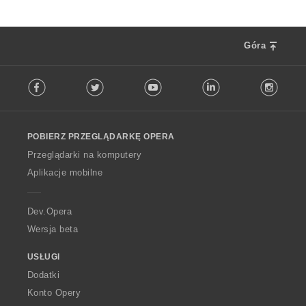
Góra
F
Facebook
Twitter
Youtube
LinkedIn
Instag
o
l
l
o
POBIERZ PRZEGLĄDARKĘ OPERA
w
O
Przeglądarki na komputery
p
Aplikacje mobilne
e
r
a
Dev.Opera
Wersja beta
USŁUGI
Dodatki
Konto Opery