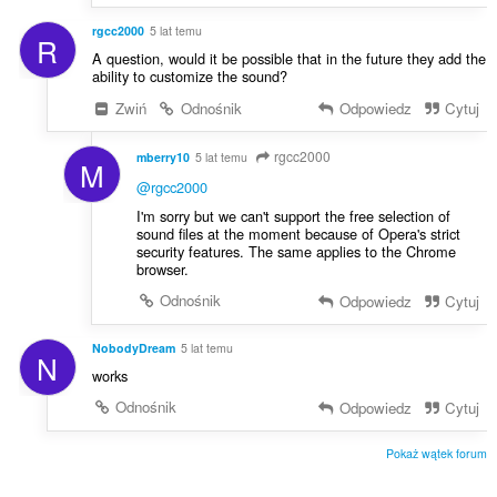
rgcc2000
5 lat temu
R
A question, would it be possible that in the future they add the
ability to customize the sound?
Zwiń
Odnośnik
Odpowiedz
Cytuj
rgcc2000
mberry10
5 lat temu
M
@rgcc2000
I'm sorry but we can't support the free selection of
sound files at the moment because of Opera's strict
security features. The same applies to the Chrome
browser.
Odnośnik
Odpowiedz
Cytuj
NobodyDream
5 lat temu
N
works
Odnośnik
Odpowiedz
Cytuj
Pokaż wątek forum