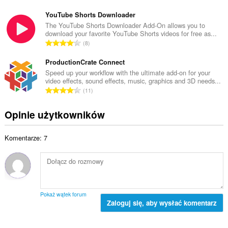
i
a
i
c
ł
YouTube Shorts Downloader
t
z
k
The YouTube Shorts Downloader Add-On allows you to
a
b
download your favorite YouTube Shorts videos for free as...
o
l
C
a
8
w
i
a
o
i
c
ł
ProductionCrate Connect
c
t
z
k
e
Speed up your workflow with the ultimate add-on for your
a
b
video effects, sound effects, music, graphics and 3D needs...
o
n
l
C
a
11
w
:
i
a
o
i
c
ł
c
Opinie użytkowników
t
z
k
e
a
b
o
n
l
a
Komentarze: 7
w
:
i
o
i
c
c
t
z
e
a
b
n
l
a
:
i
o
Pokaż wątek forum
c
Zaloguj się, aby wysłać komentarz
c
z
e
b
n