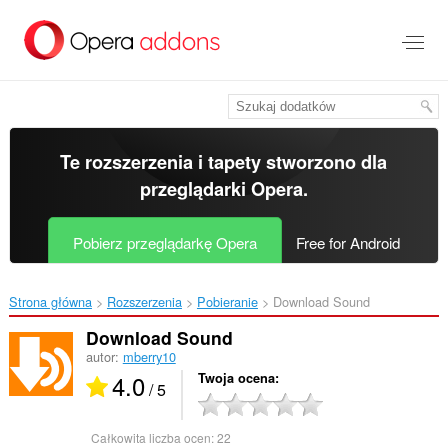
Przenoś
do
treści
strony
Te rozszerzenia i tapety stworzono dla
przeglądarki Opera
.
Pobierz przeglądarkę Opera
Free for Android
Strona główna
Rozszerzenia
Pobieranie
Download Sound‎
Download Sound
autor:
mberry10
4.0
Twoja ocena
/ 5
Całkowita liczba ocen:
22