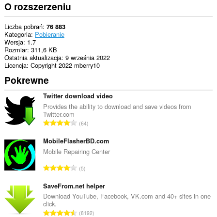
O rozszerzeniu
Liczba pobrań
76 883
Kategoria
Pobieranie
Wersja
1.7
Rozmiar
311,6 KB
Ostatnia aktualizacja
9 września 2022
Licencja
Copyright 2022 mberry10
Pokrewne
Twitter download video
Provides the ability to download and save videos from
Twitter.com
C
64
a
ł
MobileFlasherBD.com
k
Mobile Repairing Center
o
C
5
w
a
i
ł
SaveFrom.net helper
t
k
Download YouTube, Facebook, VK.com and 40+ sites in one
a
click.
o
l
C
8192
w