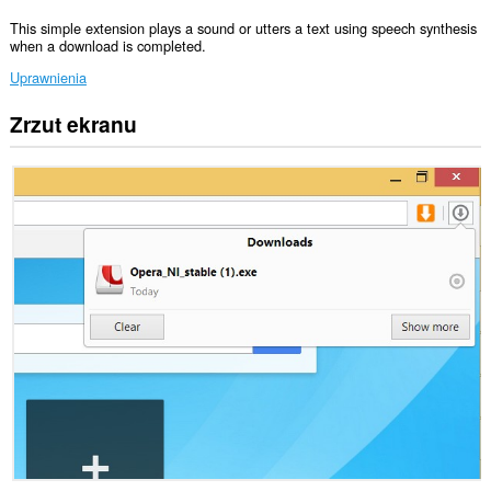
This simple extension plays a sound or utters a text using speech synthesis
when a download is completed.
Uprawnienia
Zrzut ekranu
This
extension
can
create
rich
notifications
and
display
them
to
you
in
the
system
tray.