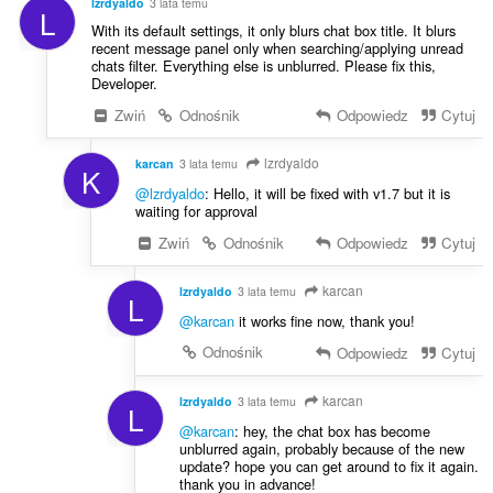
lzrdyaldo
3 lata temu
L
With its default settings, it only blurs chat box title. It blurs
recent message panel only when searching/applying unread
chats filter. Everything else is unblurred. Please fix this,
Developer.
Zwiń
Odnośnik
Odpowiedz
Cytuj
lzrdyaldo
karcan
3 lata temu
K
@lzrdyaldo
: Hello, it will be fixed with v1.7 but it is
waiting for approval
Zwiń
Odnośnik
Odpowiedz
Cytuj
karcan
lzrdyaldo
3 lata temu
L
@karcan
it works fine now, thank you!
Odnośnik
Odpowiedz
Cytuj
karcan
lzrdyaldo
3 lata temu
L
@karcan
: hey, the chat box has become
unblurred again, probably because of the new
update? hope you can get around to fix it again.
thank you in advance!