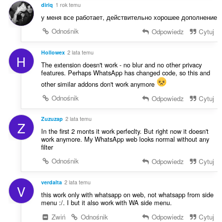
:
diriq
1 rok temu
у меня все работает, действительно хорошее дополнение
Odnośnik
Odpowiedz
Cytuj
Hollowex
2 lata temu
H
The extension doesn't work - no blur and no other privacy
features. Perhaps WhatsApp has changed code, so this and
other similar addons don't work anymore
Odnośnik
Odpowiedz
Cytuj
Zuzuzap
2 lata temu
Z
In the first 2 monts it work perfeclty. But right now it doesn't
work anymore. My WhatsApp web looks normal without any
filter
Odnośnik
Odpowiedz
Cytuj
verdalta
2 lata temu
V
this work only with whatsapp on web, not whatsapp from side
menu :/. I but it also work with WA side menu.
Zwiń
Odnośnik
Odpowiedz
Cytuj