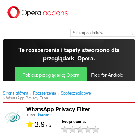
Przenoś
do
treści
strony
Te rozszerzenia i tapety stworzono dla
przeglądarki Opera
.
Pobierz przeglądarkę Opera
Free for Android
Strona główna
Rozszerzenia
Społecznościowe
WhatsApp Privacy Filter‎
WhatsApp Privacy Filter
autor:
karcan
3.9
Twoja ocena
/ 5