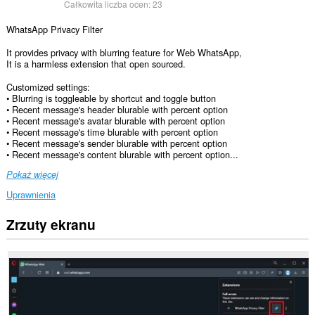
Całkowita liczba ocen:
23
WhatsApp Privacy Filter
It provides privacy with blurring feature for Web WhatsApp,
It is a harmless extension that open sourced.
Customized settings:
• Blurring is toggleable by shortcut and toggle button
• Recent message's header blurable with percent option
• Recent message's avatar blurable with percent option
• Recent message's time blurable with percent option
• Recent message's sender blurable with percent option
• Recent message's content blurable with percent option...
Pokaż więcej
Uprawnienia
Zrzuty ekranu
To
rozszerzenie
może
uzyskać
dostęp
do
Twoich
danych