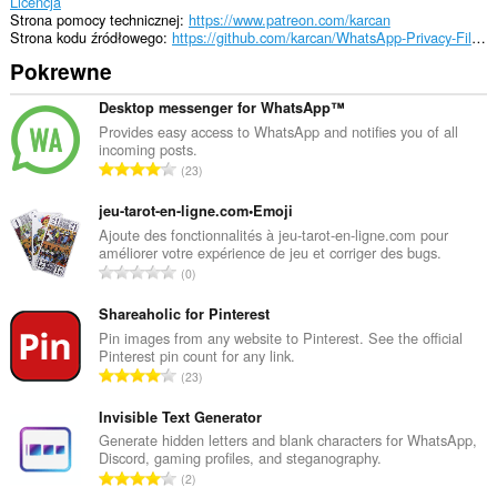
aktywności.
Licencja
Strona pomocy technicznej
https://www.patreon.com/karcan
Strona kodu źródłowego
https://github.com/karcan/WhatsApp-Privacy-Filter
Pokrewne
Desktop messenger for WhatsApp™
Provides easy access to WhatsApp and notifies you of all
incoming posts.
C
23
a
ł
jeu-tarot-en-ligne.com•Emoji
k
Ajoute des fonctionnalités à jeu-tarot-en-ligne.com pour
améliorer votre expérience de jeu et corriger des bugs.
o
C
0
w
a
i
ł
Shareaholic for Pinterest
t
k
Pin images from any website to Pinterest. See the official
a
Pinterest pin count for any link.
o
l
C
23
w
i
a
i
c
ł
Invisible Text Generator
t
z
k
Generate hidden letters and blank characters for WhatsApp,
a
b
Discord, gaming profiles, and steganography.
o
l
C
a
2
w
i