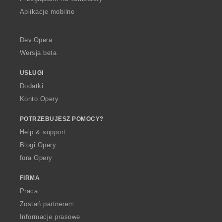
p
Aplikacje mobilne
e
r
a
Dev.Opera
Wersja beta
USŁUGI
Dodatki
Konto Opery
POTRZEBUJESZ POMOCY?
Help & support
Blogi Opery
fora Opery
FIRMA
Praca
Zostań partnerem
Informacje prasowe