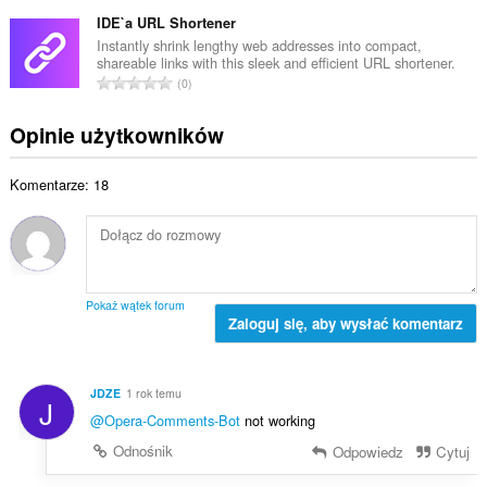
a
o
i
c
ł
IDE`a URL Shortener
c
t
z
k
e
Instantly shrink lengthy web addresses into compact,
a
b
shareable links with this sleek and efficient URL shortener.
o
n
l
C
a
0
w
:
i
a
o
i
c
ł
c
Opinie użytkowników
t
z
k
e
a
b
o
n
l
a
Komentarze: 18
w
:
i
o
i
c
c
t
z
e
a
b
n
l
a
:
i
o
Pokaż wątek forum
c
Zaloguj się, aby wysłać komentarz
c
z
e
b
n
a
:
JDZE
1 rok temu
J
o
@Opera-Comments-Bot
not working
c
e
Odnośnik
Odpowiedz
Cytuj
n