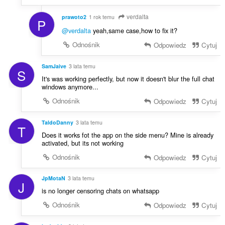
verdalta
prawoto2
1 rok temu
P
@verdalta
yeah,same case,how to fix it?
Odnośnik
Odpowiedz
Cytuj
SamJaive
3 lata temu
S
It's was working perfectly, but now it doesn't blur the full chat
windows anymore...
Odnośnik
Odpowiedz
Cytuj
TaldoDanny
3 lata temu
T
Does it works fot the app on the side menu? Mine is already
activated, but its not working
Odnośnik
Odpowiedz
Cytuj
JpMotaN
3 lata temu
J
is no longer censoring chats on whatsapp
Odnośnik
Odpowiedz
Cytuj