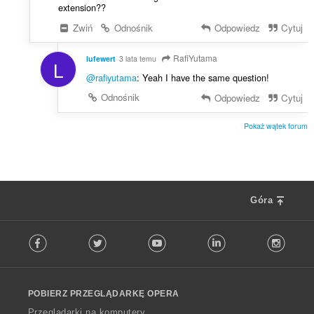
extension??
Zwiń
Odnośnik
Odpowiedz
Cytuj
RafiYutama
lufewert
3 lata temu
L
@rafiyutama
: Yeah I have the same question!
Odnośnik
Odpowiedz
Cytuj
Pokaż wątek forum
Góra
F
Facebook
Twitter
Youtube
LinkedIn
Instag
o
l
l
o
POBIERZ PRZEGLĄDARKĘ OPERA
w
O
Przeglądarki na komputery