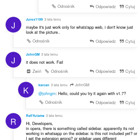
Odnośnik
Odpowiedz
Cytuj
Jurox1199
3 lata temu
J
maybe it's just work only for whats'app web, i don't know just
look at the picture..
Odnośnik
Odpowiedz
Cytuj
JohnGM
3 lata temu
J
it does not work. Fail
Zwiń
Odnośnik
Odpowiedz
Cytuj
JohnGM
karcan
3 lata temu
K
@johngm
: Hello, could you try it again with v1.7?
Odnośnik
Odpowiedz
Cytuj
RafiYutama
3 lata temu
R
Hi, Developers,
in opera, there is something called sidebar. apparently its not
working in whatsapp on the sidebar. is this not included yet? or
I set the extension wrong? or sidebar uses different