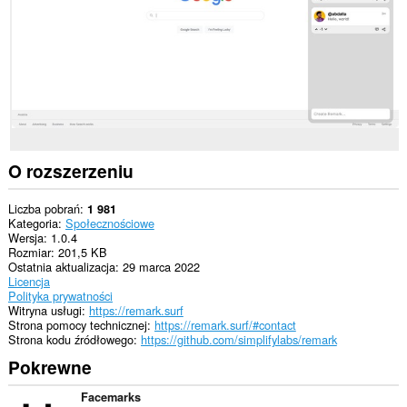
witrynach.
This
extension
can
write
data
into
the
clipboard.
This
O rozszerzeniu
permission
allows
other
Liczba pobrań
1 981
installed
Kategoria
Społecznościowe
extensions
Wersja
1.0.4
and
Rozmiar
201,5 KB
web
Ostatnia aktualizacja
29 marca 2022
pages
Licencja
to
Polityka prywatności
communicate
Witryna usługi
https://remark.surf
with
Strona pomocy technicznej
https://remark.surf/#contact
this
Strona kodu źródłowego
https://github.com/simplifylabs/remark
extension.
Pokrewne
To
rozszerzenie
Facemarks