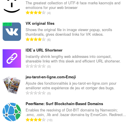
może
The greatest collection of UTF-8 face marks kaomojis and
uzyskać
emoticons for your web browser
dostęp
C
4
do
a
kart
ł
i
VK original files
Twojej
k
Shows the original file in image viewer popup, scrolls
aktywności.
thumbnails, gives download links for VK videos.
o
C
6
w
This
a
i
extension
ł
IDE`a URL Shortener
can
t
store
k
Instantly shrink lengthy web addresses into compact,
a
an
shareable links with this sleek and efficient URL shortener.
o
l
unlimited
C
0
w
i
amount
a
i
of
c
ł
jeu-tarot-en-ligne.com•Emoji
client-
t
z
k
Ajoute des fonctionnalités à jeu-tarot-en-ligne.com pour
side
a
b
améliorer votre expérience de jeu et corriger des bugs.
data.
o
l
C
a
0
w
i
a
o
i
c
ł
PeerName: Surf Blockchain-Based Domains
c
t
z
k
e
Enables the resolving of Dot-BIT domains by Namecoin;
a
b
.emc, .coin, .lib and .bazar domains by EmerCoin. Redirect...
o
n
l
C
a
10
w
:
i
a
o
i