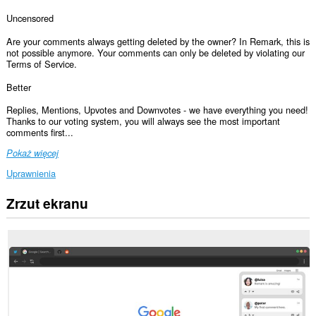
Uncensored
Are your comments always getting deleted by the owner? In Remark, this is
not possible anymore. Your comments can only be deleted by violating our
Terms of Service.
Better
Replies, Mentions, Upvotes and Downvotes - we have everything you need!
Thanks to our voting system, you will always see the most important
comments first...
Pokaż więcej
Uprawnienia
Zrzut ekranu
To
rozszerzenie
może
uzyskać
dostęp
do
Twoich
danych
na
wszystkich