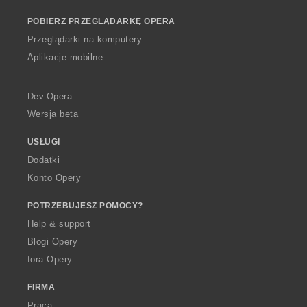
o
POBIERZ PRZEGLĄDARKĘ OPERA
w
O
Przeglądarki na komputery
p
Aplikacje mobilne
e
r
a
Dev.Opera
Wersja beta
USŁUGI
Dodatki
Konto Opery
POTRZEBUJESZ POMOCY?
Help & support
Blogi Opery
fora Opery
FIRMA
Praca