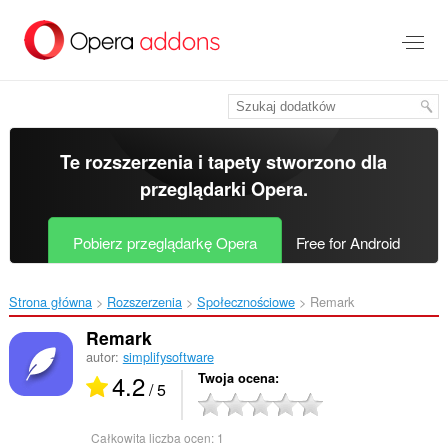
Przenoś
do
treści
strony
Te rozszerzenia i tapety stworzono dla
przeglądarki Opera
.
Pobierz przeglądarkę Opera
Free for Android
Strona główna
Rozszerzenia
Społecznościowe
Remark‎
Remark
autor:
simplifysoftware
4.2
Twoja ocena
/ 5
Całkowita liczba ocen:
1