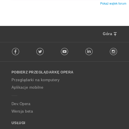
Pokaż wątek forum
Góra
F
Facebook
Twitter
Youtube
LinkedIn
Instag
o
l
l
o
POBIERZ PRZEGLĄDARKĘ OPERA
w
O
Przeglądarki na komputery
p
Aplikacje mobilne
e
r
a
Dev.Opera
Wersja beta
USŁUGI