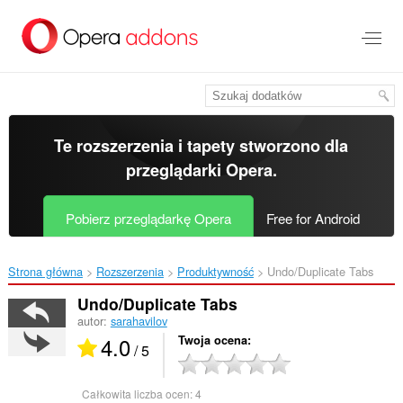
Przenoś
do
treści
strony
Te rozszerzenia i tapety stworzono dla
przeglądarki Opera
.
Pobierz przeglądarkę Opera
Free for Android
Strona główna
Rozszerzenia
Produktywność
Undo/Duplicate Tabs‎
Undo/Duplicate Tabs
autor:
sarahavilov
4.0
Twoja ocena
/ 5
Całkowita liczba ocen:
4