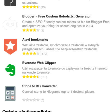
extensions.
C
95
a
ł
Blogger » Free Custom Robots.txt Generator
k
Create a SEO Friendly custom robots.txt file for Blogger Free
and optimize your blog for search engines in 2024
o
C
1
w
a
i
ł
Atavi bookmarks
t
k
Wizualne zakładki, synchronizacja zakładek w różnych
a
przeglądarkach i absolutne bezpieczeństwo zakładek
o
l
C
170
w
i
a
i
c
ł
Evernote Web Clipper
t
z
k
Użyj rozszerzenia Evernote do zapisywania treści z internetu
a
b
na koncie Evernote.
o
l
C
a
610
w
i
a
o
i
c
ł
Stone to KG Converter
c
t
z
k
e
Convert stone to kilograms (up to 1 decimal place).
a
b
o
n
l
C
a
0
w
:
i
a
o
i
c
ł
c
Opinie użytkowników
t