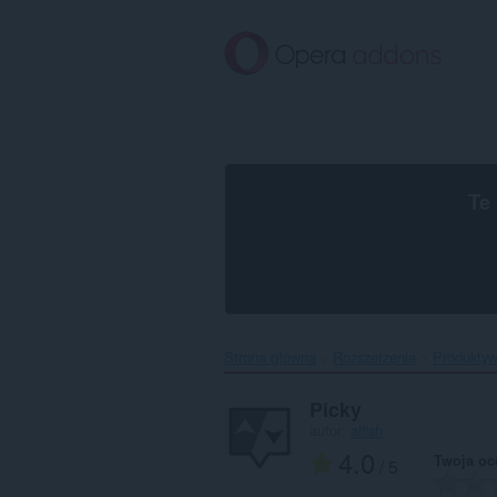
Przenoś
do
treści
strony
Te
Strona główna
Rozszerzenia
Produkty
Picky
autor:
alfish
4.0
Twoja oc
/ 5