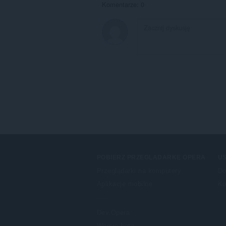
Komentarze: 0
POBIERZ PRZEGLĄDARKĘ OPERA
US
Przeglądarki na komputery
Do
Aplikacje mobilne
Ko
Dev.Opera
Wersja beta