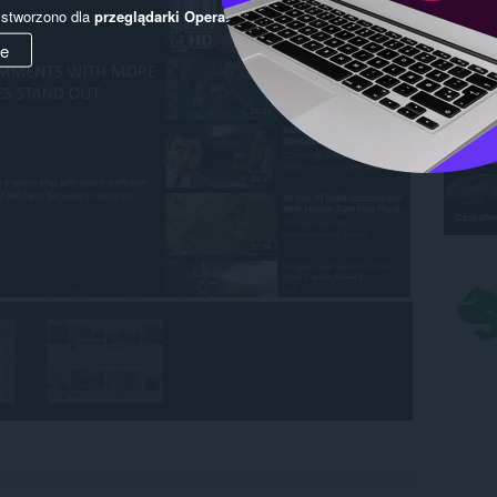
y stworzono dla
przeglądarki Opera
.
ie