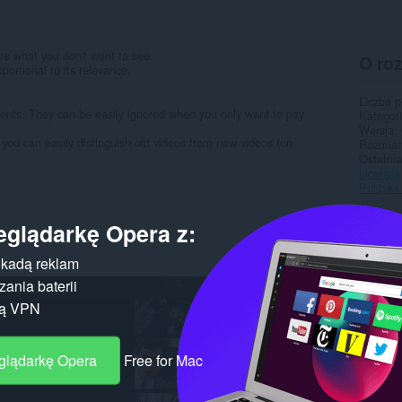
ore what you don't want to see.
O ro
portional to its relevance.
Liczba 
ents. They can be easily ignored when you only want to pay
Kategor
Wersja
o you can easily distinguish old videos from new videos (on
Rozmiar
Ostatnia
Licencja
Polityka
Pokr
eglądarkę Opera z:
kadą reklam
ania baterii
gą VPN
eglądarkę Opera
Free for Mac