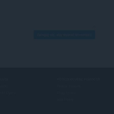
Zaloguj się, aby wysłać komentarz
ŁUGI
POTRZEBUJESZ POMOCY?
datki
Help & support
nto Opery
Blogi Opery
fora Opery