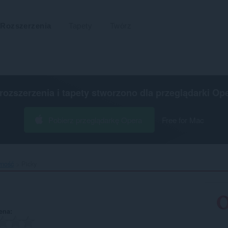
Rozszerzenia
Tapety
Twórz
 rozszerzenia i tapety stworzono dla
przeglądarki Op
Pobierz przeglądarkę Opera
Free for Mac
wność
Picky‎
ena