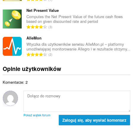
w
i
a
i
c
ł
Net Present Value
t
z
k
Computes the Net Present Value of the future cash flows
a
b
based on given discounted rate and period
o
l
C
a
3
w
i
a
o
i
c
ł
AlleMon
c
t
z
k
e
Wtyczka dla użytkowników serwisu AlleMon.pl – platformy
a
b
umożliwiającej monitorowanie Allegro i w rezultacie otrzymy...
o
n
l
C
a
2
w
:
i
a
o
i
c
ł
c
Opinie użytkowników
t
z
k
e
a
b
o
n
l
a
Komentarze: 2
w
:
i
o
i
c
c
t
z
e
a
b
n
l
a
:
i
o
Pokaż wątek forum
c
Zaloguj się, aby wysłać komentarz
c
z
e
b