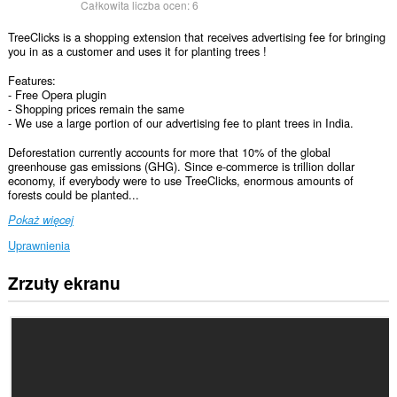
Całkowita liczba ocen:
6
TreeClicks is a shopping extension that receives advertising fee for bringing
you in as a customer and uses it for planting trees !
Features:
- Free Opera plugin
- Shopping prices remain the same
- We use a large portion of our advertising fee to plant trees in India.
Deforestation currently accounts for more that 10% of the global
greenhouse gas emissions (GHG). Since e-commerce is trillion dollar
economy, if everybody were to use TreeClicks, enormous amounts of
forests could be planted...
Pokaż więcej
Uprawnienia
Zrzuty ekranu
To
rozszerzenie
może
uzyskać
dostęp
do
Twoich
danych