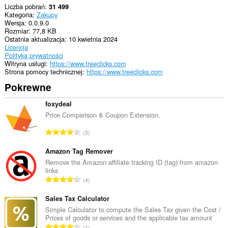
Liczba pobrań
31 499
Kategoria
Zakupy
Wersja
0.0.9.0
Rozmiar
77,8 KB
Ostatnia aktualizacja
10 kwietnia 2024
Licencja
Polityka prywatności
Witryna usługi
https://www.treeclicks.com
Strona pomocy technicznej
https://www.treeclicks.com
Pokrewne
foxydeal
Price Comparison & Coupon Extension.
C
5
a
ł
Amazon Tag Remover
k
Remove the Amazon affiliate tracking ID (tag) from amazon
links
o
C
4
w
a
i
ł
Sales Tax Calculator
t
k
Simple Calculator to compute the Sales Tax given the Cost /
a
Prices of goods or services and the applicable tax amount
o
l
C
1