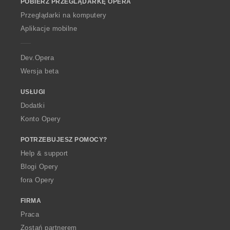
POBIERZ PRZEGLĄDARKĘ OPERA
w
O
Przeglądarki na komputery
p
Aplikacje mobilne
e
r
a
Dev.Opera
Wersja beta
USŁUGI
Dodatki
Konto Opery
POTRZEBUJESZ POMOCY?
Help & support
Blogi Opery
fora Opery
FIRMA
Praca
Zostań partnerem