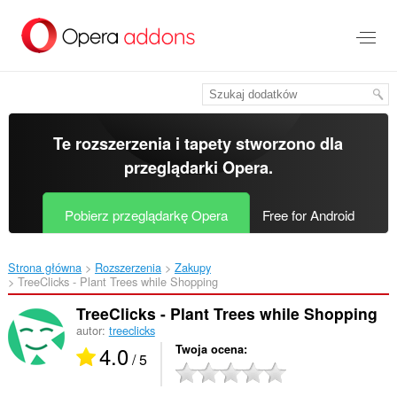
Przenoś
do
treści
strony
Te rozszerzenia i tapety stworzono dla
przeglądarki Opera
.
Pobierz przeglądarkę Opera
Free for Android
Strona główna
Rozszerzenia
Zakupy
TreeClicks - Plant Trees while Shopping‎
TreeClicks - Plant Trees while Shopping
autor:
treeclicks
4.0
Twoja ocena
/ 5