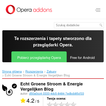
Przenoś
do
treści
strony
Te rozszerzenia i tapety stworzono dla
przeglądarki Opera
.
Pobierz przeglądarkę Opera
Free for Android
Strona główna
Rozszerzenia
Zakupy
Echt Groene Stroom & Energie Vergelijken Blog‎
Echt Groene Stroom & Energie
Vergelijken Blog
autor:
d50a0cc4-3333-4dc5-8484-7edbcb85cf33
4.2
Twoja ocena
/ 5