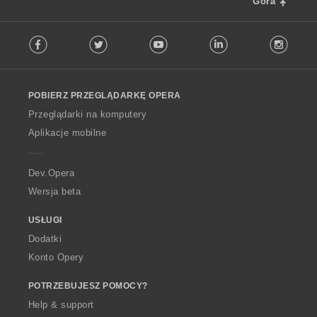
Góra
F
Facebook
Twitter
Youtube
LinkedIn
Instag
o
l
l
o
POBIERZ PRZEGLĄDARKĘ OPERA
w
O
Przeglądarki na komputery
p
Aplikacje mobilne
e
r
a
Dev.Opera
Wersja beta
USŁUGI
Dodatki
Konto Opery
POTRZEBUJESZ POMOCY?
Help & support