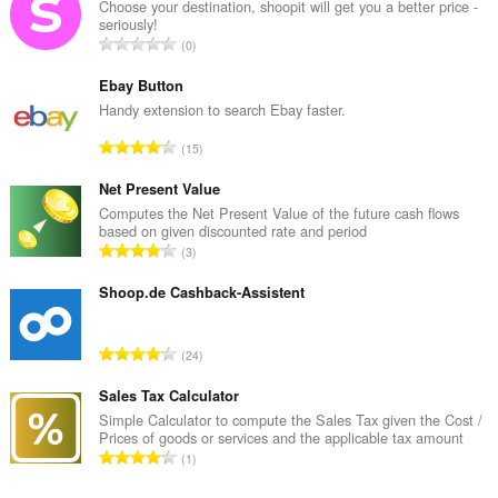
Choose your destination, shoopit will get you a better price -
seriously!
C
0
a
ł
Ebay Button
k
Handy extension to search Ebay faster.
o
C
15
w
a
i
ł
Net Present Value
t
k
Computes the Net Present Value of the future cash flows
a
based on given discounted rate and period
o
l
C
3
w
i
a
i
c
ł
Shoop.de Cashback-Assistent
t
z
k
a
b
o
l
C
a
24
w
i
a
o
i
c
ł
Sales Tax Calculator
c
t
z
k
e
Simple Calculator to compute the Sales Tax given the Cost /
a
b
Prices of goods or services and the applicable tax amount
o
n
l
C
a
1
w
:
i
a
o
i
c