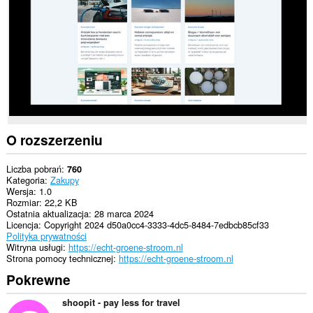
O rozszerzeniu
Liczba pobrań
760
Kategoria
Zakupy
Wersja
1.0
Rozmiar
22,2 KB
Ostatnia aktualizacja
28 marca 2024
Licencja
Copyright 2024 d50a0cc4-3333-4dc5-8484-7edbcb85cf33
Polityka prywatności
Witryna usługi
https://echt-groene-stroom.nl
Strona pomocy technicznej
https://echt-groene-stroom.nl
Pokrewne
shoopit - pay less for travel