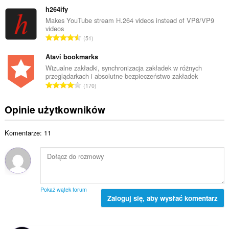
i
c
ł
h264ify
t
z
k
Makes YouTube stream H.264 videos instead of VP8/VP9
a
b
videos
o
l
C
a
51
w
i
a
o
i
c
ł
Atavi bookmarks
c
t
z
k
e
Wizualne zakładki, synchronizacja zakładek w różnych
a
b
przeglądarkach i absolutne bezpieczeństwo zakładek
o
n
l
C
a
170
w
:
i
a
o
i
c
ł
c
Opinie użytkowników
t
z
k
e
a
b
o
n
l
a
Komentarze: 11
w
:
i
o
i
c
c
t
z
e
a
b
n
l
a
:
i
o
Pokaż wątek forum
c
Zaloguj się, aby wysłać komentarz
c
z
e
b
n
a