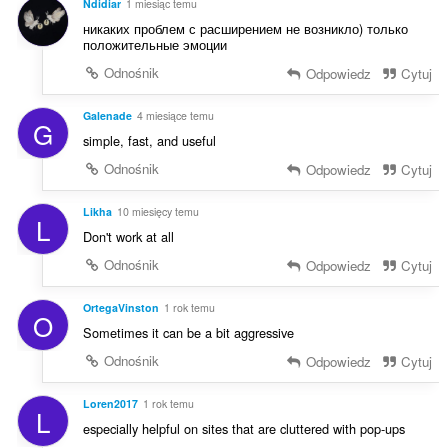
:
Ndidiar
1 miesiąc temu
o
никаких проблем с расширением не возникло) только
c
положительные эмоции
e
Odnośnik
Odpowiedz
Cytuj
n
:
Galenade
4 miesiące temu
G
simple, fast, and useful
Odnośnik
Odpowiedz
Cytuj
Likha
10 miesięcy temu
L
Don't work at all
Odnośnik
Odpowiedz
Cytuj
OrtegaVinston
1 rok temu
O
Sometimes it can be a bit aggressive
Odnośnik
Odpowiedz
Cytuj
Loren2017
1 rok temu
L
especially helpful on sites that are cluttered with pop-ups