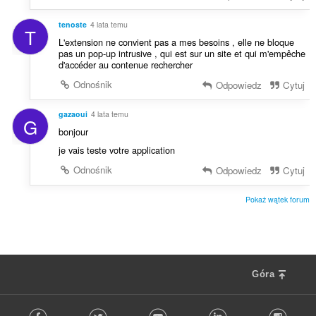
tenoste
4 lata temu
T
L'extension ne convient pas a mes besoins , elle ne bloque
pas un pop-up intrusive , qui est sur un site et qui m'empêche
d'accéder au contenue rechercher
Odnośnik
Odpowiedz
Cytuj
gazaoui
4 lata temu
G
bonjour
je vais teste votre application
Odnośnik
Odpowiedz
Cytuj
Pokaż wątek forum
Góra
F
Facebook
Twitter
Youtube
LinkedIn
Instag
o