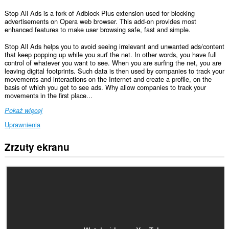
Stop All Ads is a fork of Adblock Plus extension used for blocking
advertisements on Opera web browser. This add-on provides most
enhanced features to make user browsing safe, fast and simple.
Stop All Ads helps you to avoid seeing irrelevant and unwanted ads/content
that keep popping up while you surf the net. In other words, you have full
control of whatever you want to see. When you are surfing the net, you are
leaving digital footprints. Such data is then used by companies to track your
movements and interactions on the Internet and create a profile, on the
basis of which you get to see ads. Why allow companies to track your
movements in the first place...
Pokaż więcej
Uprawnienia
Zrzuty ekranu
To
rozszerzenie
może
uzyskać
dostęp
do
Twoich
danych
na
wszystkich
witrynach.