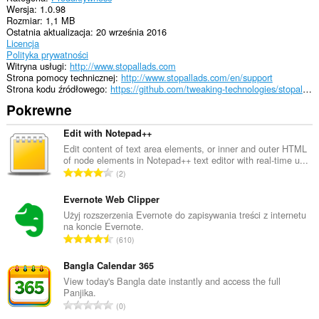
Wersja
1.0.98
This
Rozmiar
1,1 MB
extension
Ostatnia aktualizacja
20 września 2016
can
Licencja
store
Polityka prywatności
an
Witryna usługi
http://www.stopallads.com
unlimited
Strona pomocy technicznej
http://www.stopallads.com/en/support
amount
Strona kodu źródłowego
https://github.com/tweaking-technologies/stopallads/tree/master/stopalladsopera
of
client-
Pokrewne
side
data.
Edit with Notepad++
Edit content of text area elements, or inner and outer HTML
of node elements in Notepad++ text editor with real-time u...
C
2
a
ł
Evernote Web Clipper
k
Użyj rozszerzenia Evernote do zapisywania treści z internetu
na koncie Evernote.
o
C
610
w
a
i
ł
Bangla Calendar 365
t
k
View today's Bangla date instantly and access the full
a
Panjika.
o
l
C
0
w
i
a