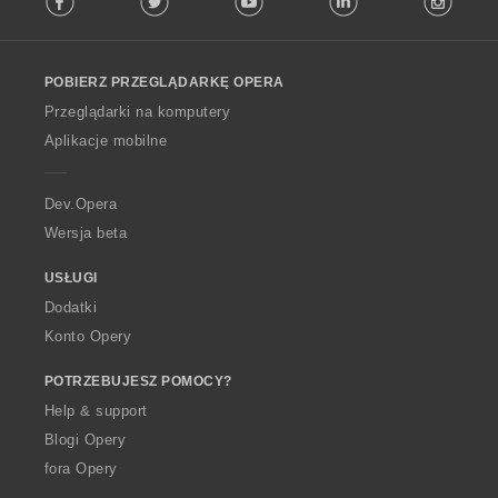
l
l
o
POBIERZ PRZEGLĄDARKĘ OPERA
w
O
Przeglądarki na komputery
p
Aplikacje mobilne
e
r
a
Dev.Opera
Wersja beta
USŁUGI
Dodatki
Konto Opery
POTRZEBUJESZ POMOCY?
Help & support
Blogi Opery
fora Opery