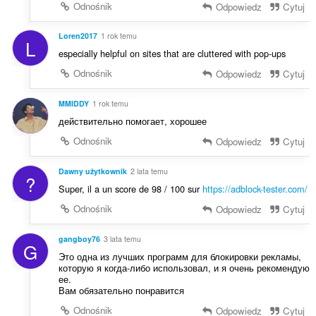
Odnośnik
Odpowiedz
Cytuj
Loren2017
1 rok temu
L
especially helpful on sites that are cluttered with pop-ups
Odnośnik
Odpowiedz
Cytuj
MMIDDY
1 rok temu
действительно помогает, хорошее
Odnośnik
Odpowiedz
Cytuj
Dawny użytkownik
2 lata temu
?
Super, il a un score de 98 / 100 sur
https://adblock-tester.com/
Odnośnik
Odpowiedz
Cytuj
gangboy76
3 lata temu
G
Это одна из лучших программ для блокировки рекламы,
которую я когда-либо использовал, и я очень рекомендую
ее.
Вам обязательно понравится
Odnośnik
Odpowiedz
Cytuj