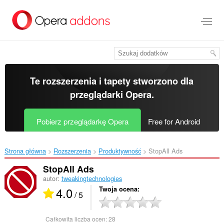
Przenoś
do
treści
strony
Te rozszerzenia i tapety stworzono dla
przeglądarki Opera
.
Pobierz przeglądarkę Opera
Free for Android
Strona główna
Rozszerzenia
Produktywność
StopAll Ads‎
StopAll Ads
autor:
tweakingtechnologies
4.0
Twoja ocena
/ 5
Całkowita liczba ocen:
28