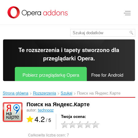
Przenoś
do
treści
strony
Te rozszerzenia i tapety stworzono dla
przeglądarki Opera
.
Pobierz przeglądarkę Opera
Free for Android
Strona główna
Rozszerzenia
Szukaj
Поиск на Яндекс.Карте‎
Поиск на Яндекс.Карте
autor:
technoqz
4.2
Twoja ocena
/ 5
Całkowita liczba ocen:
7