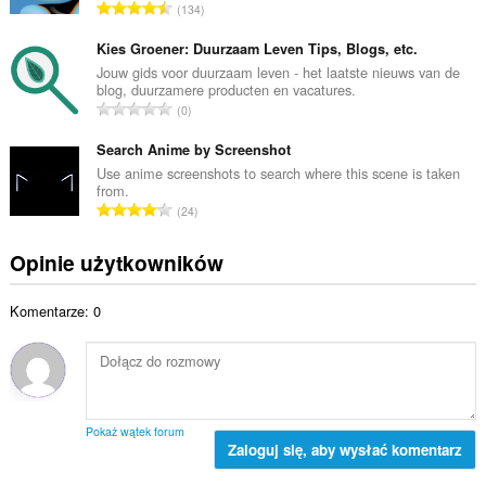
l
C
134
w
i
a
i
c
ł
Kies Groener: Duurzaam Leven Tips, Blogs, etc.
t
z
k
Jouw gids voor duurzaam leven - het laatste nieuws van de
a
b
blog, duurzamere producten en vacatures.
o
l
C
a
0
w
i
a
o
i
c
ł
Search Anime by Screenshot
c
t
z
k
e
Use anime screenshots to search where this scene is taken
a
b
from.
o
n
l
C
a
24
w
:
i
a
o
i
c
ł
c
Opinie użytkowników
t
z
k
e
a
b
o
n
l
a
Komentarze: 0
w
:
i
o
i
c
c
t
z
e
a
b
n
l
a
:
i
o
Pokaż wątek forum
c
Zaloguj się, aby wysłać komentarz
c
z
e