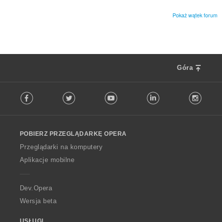
b
n
a
:
Pokaż wątek forum
o
c
e
n
:
Góra
F
Facebook
Twitter
Youtube
LinkedIn
Instag
o
l
l
o
POBIERZ PRZEGLĄDARKĘ OPERA
w
O
Przeglądarki na komputery
p
Aplikacje mobilne
e
r
a
Dev.Opera
Wersja beta
USŁUGI