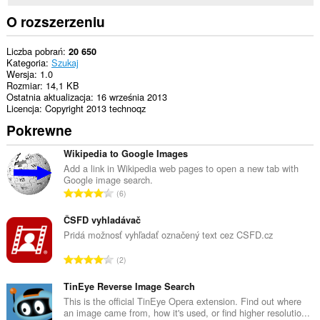
O rozszerzeniu
Liczba pobrań
20 650
Kategoria
Szukaj
Wersja
1.0
Rozmiar
14,1 KB
Ostatnia aktualizacja
16 września 2013
Licencja
Copyright 2013 technoqz
Pokrewne
Wikipedia to Google Images
Add a link in Wikipedia web pages to open a new tab with
Google image search.
C
6
a
ł
ČSFD vyhladávač
k
Pridá možnosť vyhľadať označený text cez CSFD.cz
o
C
2
w
a
i
ł
TinEye Reverse Image Search
t
k
This is the official TinEye Opera extension. Find out where
a
an image came from, how it's used, or find higher resolutio...
o