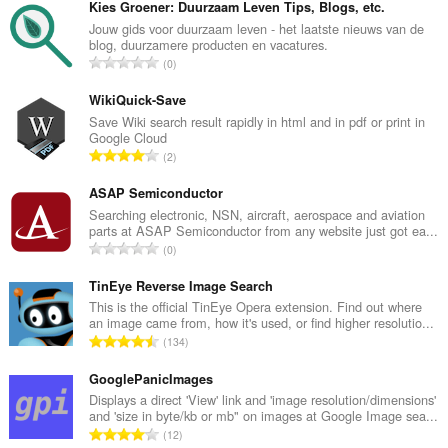
Kies Groener: Duurzaam Leven Tips, Blogs, etc.
Jouw gids voor duurzaam leven - het laatste nieuws van de
blog, duurzamere producten en vacatures.
C
0
a
ł
WikiQuick-Save
k
Save Wiki search result rapidly in html and in pdf or print in
Google Cloud
o
C
2
w
a
i
ł
ASAP Semiconductor
t
k
Searching electronic, NSN, aircraft, aerospace and aviation
a
parts at ASAP Semiconductor from any website just got ea...
o
l
C
0
w
i
a
i
c
ł
TinEye Reverse Image Search
t
z
k
This is the official TinEye Opera extension. Find out where
a
b
an image came from, how it's used, or find higher resolutio...
o
l
C
a
134
w
i
a
o
i
c
ł
GooglePanicImages
c
t
z
k
e
Displays a direct 'View' link and 'image resolution/dimensions'
a
b
and 'size in byte/kb or mb" on images at Google Image sea...
o
n
l
C
a
12
w
:
i