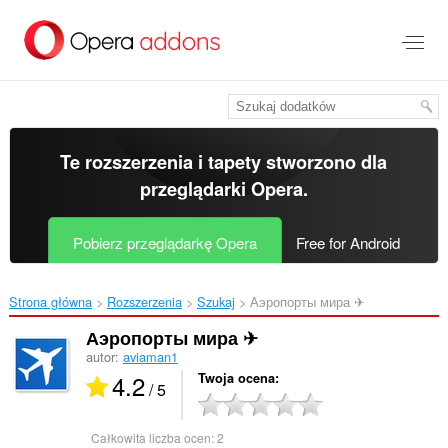
Przenoś
do
treści
strony
Te rozszerzenia i tapety stworzono dla
przeglądarki Opera
.
Pobierz przeglądarkę Opera
Free for Android
Strona główna
Rozszerzenia
Szukaj
Аэропорты мира ✈‎
Аэропорты мира ✈
autor:
aviaman1
4.2
Twoja ocena
/ 5
Całkowita liczba ocen:
2