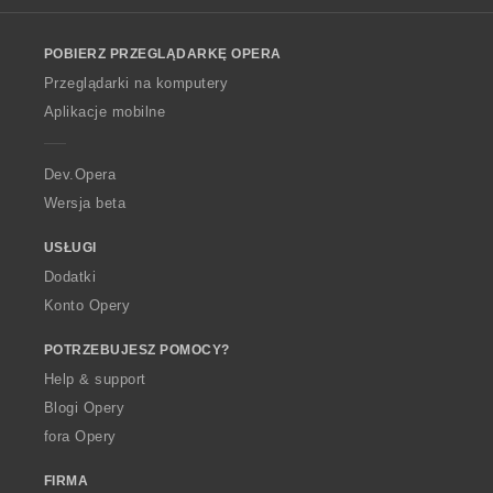
l
o
POBIERZ PRZEGLĄDARKĘ OPERA
w
O
Przeglądarki na komputery
p
Aplikacje mobilne
e
r
a
Dev.Opera
Wersja beta
USŁUGI
Dodatki
Konto Opery
POTRZEBUJESZ POMOCY?
Help & support
Blogi Opery
fora Opery
FIRMA