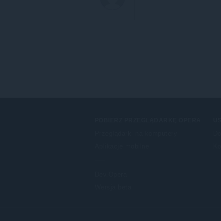
POBIERZ PRZEGLĄDARKĘ OPERA
US
Przeglądarki na komputery
Do
Aplikacje mobilne
Ko
Dev.Opera
Wersja beta
F