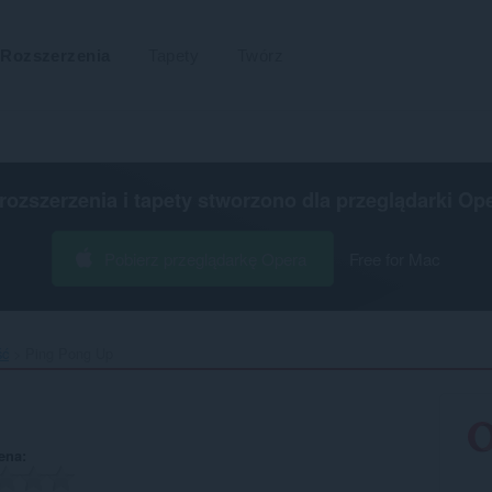
Rozszerzenia
Tapety
Twórz
 rozszerzenia i tapety stworzono dla
przeglądarki Op
Pobierz przeglądarkę Opera
Free for Mac
ść
Ping Pong Up‎
ena