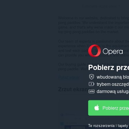
Całkowita liczba ocen:
1
Welcome to our website, dedicated to brin
pong paddles. We understand the importanc
game, and that's why we've made it our mis
top ping pong paddles on the market.
Our team of experts is passionate about th
experience when it comes to the equipment
and test each paddle, taking into considerat
can provide you with an accurate and unbi
Our buying guide is designed to help you 
Pobierz prz
pong paddle. We'll walk you through the top
wbudowaną blo
Pokaż więcej
trybem oszczędz
Zrzut ekranu
darmową usłu
Pobierz prz
Te rozszerzenia i tapet