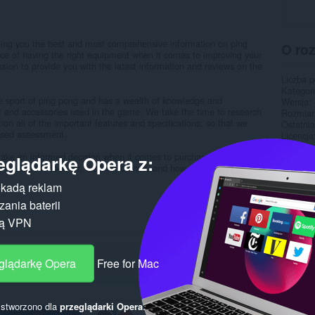
ging you the best and most comprehensive information on ping
O ro
e of having the right equipment when it comes to improving your
sion to provide you with the latest information and reviews on the
Liczba 
Kategor
e sport of ping pong and has a wealth of knowledge and
Wersja
 and accessories used in the game. We take the time to research
Rozmiar
ion all of the important features and specifications, so that we
Ostatnia
ased assessment.
Licencja
Polityka
make an informed decision when it comes to purchasing a ping
eglądarkę Opera z:
Witryna 
 features to look for, the best brands, and how to choose the...
Strona 
kadą reklam
Pokr
ania baterii
gą VPN
eglądarkę Opera
Free for Mac
y stworzono dla
przeglądarki Opera
.