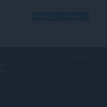
Zaloguj się, aby wysłać komentarz
ŁUGI
POTRZEBUJESZ POMOCY?
datki
Help & support
nto Opery
Blogi Opery
fora Opery