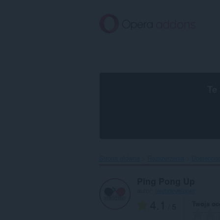
Przenoś
do
treści
strony
Te
Strona główna
Rozszerzenia
Dostępno
Ping Pong Up
autor:
iwebdeveloper
4.1
Twoja oc
/ 5