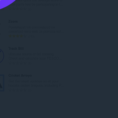
o
Rice purity test by participating in t...
w
C
0
i
a
t
ł
Zoom
a
k
Powiększyć lub pomniejszyć na
l
o
zawartość sieci web za pomocą kół...
i
w
C
193
c
i
a
z
t
ł
Track Bill
b
a
k
Ultimate source of bill tracking.
a
l
o
Check and calculate your FESCO...
o
i
w
C
0
c
c
i
a
e
z
t
ł
Cricket Arroyo
n
b
a
k
Get the latest updates on all your
:
a
l
o
favorite cricket leagues, including P...
o
i
w
C
0
c
c
i
a
e
z
t
ł
n
b
a
k
:
a
l
o
o
i
w