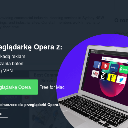
providing commercial industrial cleaning services in Sydney NSW
O ro
dings, and industrial sites. Our staff members work in teams to
y short time.
Liczba 
Kategor
Wersja
eglądarkę Opera z:
Rozmiar
Ostatnia
Licencja
kadą reklam
Polityka
ania baterii
Witryna 
Strona 
gą VPN
Pokr
eglądarkę Opera
Free for Mac
y stworzono dla
przeglądarki Opera
.
ie