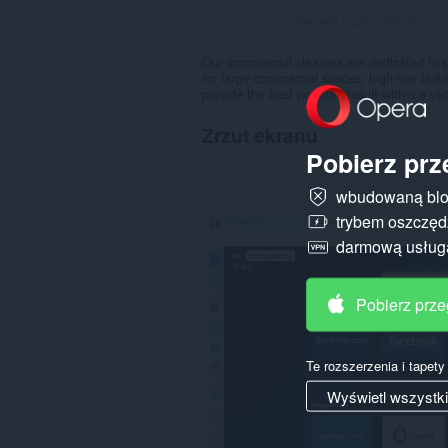
Całkowita liczba ocen:
0
Our commercial cleaners are dedicated to 
for large commercial spaces, high-rise buil
provide the best possible result within a ver
Zrzut ekranu
Pobierz prz
wbudowaną blo
trybem oszczędz
darmową usłu
Pobierz prz
Te rozszerzenia i tapet
Wyświetl wszystk