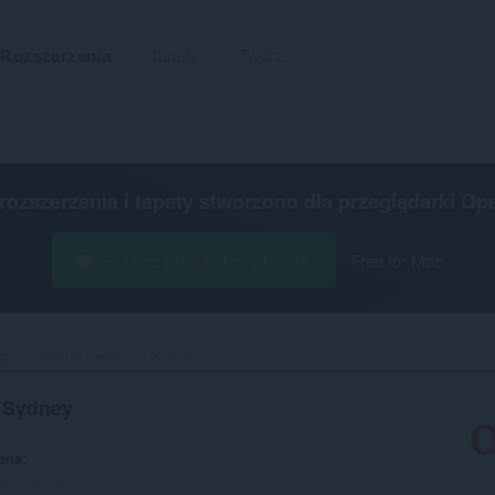
Rozszerzenia
Tapety
Twórz
 rozszerzenia i tapety stworzono dla
przeglądarki Op
Pobierz przeglądarkę Opera
Free for Mac
ść
Cleaning Service in Sydney‎
n Sydney
ena