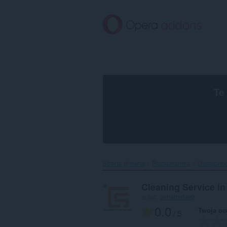
Przenoś
do
treści
strony
Te
Strona główna
Rozszerzenia
Dostępno
Cleaning Service i
autor:
seharhafeez
0.0
Twoja oc
/ 5