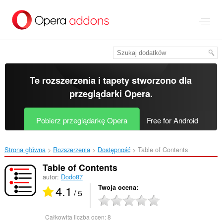
Przenoś
do
treści
strony
Te rozszerzenia i tapety stworzono dla
przeglądarki Opera
.
Pobierz przeglądarkę Opera
Free for Android
Strona główna
Rozszerzenia
Dostępność
Table of Contents‎
Table of Contents
autor:
Dodo87
4.1
Twoja ocena
/ 5
Całkowita liczba ocen:
8