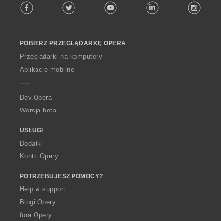
Facebook
Twitter
Youtube
LinkedIn
Instag
o
l
l
o
POBIERZ PRZEGLĄDARKĘ OPERA
w
O
Przeglądarki na komputery
p
Aplikacje mobilne
e
r
a
Dev.Opera
Wersja beta
USŁUGI
Dodatki
Konto Opery
POTRZEBUJESZ POMOCY?
Help & support
Blogi Opery
fora Opery