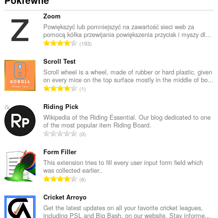
Pokrewne
Zoom
Powiększyć lub pomniejszyć na zawartość sieci web za
pomocą kółka przewijania powiększenia przycisk i myszy dl...
C
193
a
ł
Scroll Test
k
Scroll wheel is a wheel, made of rubber or hard plastic, given
on every mice on the top surface mostly in the middle of bo...
o
C
1
w
a
i
ł
Riding Pick
t
k
Wikipedia of the Riding Essential. Our blog dedicated to one
a
of the most popular item Riding Board.
o
l
C
0
w
i
a
i
c
ł
Form Filler
t
z
k
This extension tries to fill every user input form field which
a
b
was collected earlier..
o
l
C
a
6
w
i
a
o
i
c
ł
Cricket Arroyo
c
t
z
k
e
Get the latest updates on all your favorite cricket leagues,
a
b
including PSL and Big Bash, on our website. Stay informe...
o
n