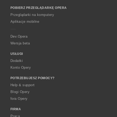
o
POBIERZ PRZEGLĄDARKĘ OPERA
w
O
Przeglądarki na komputery
p
Aplikacje mobilne
e
r
a
Dev.Opera
Wersja beta
USŁUGI
Dodatki
Konto Opery
POTRZEBUJESZ POMOCY?
Help & support
Blogi Opery
fora Opery
FIRMA
Praca