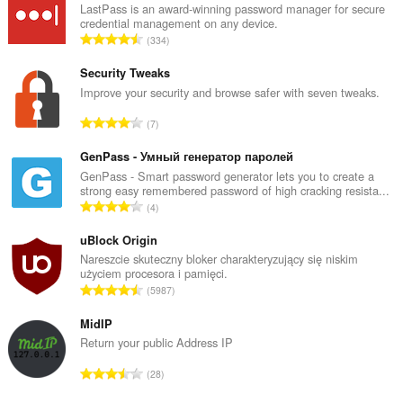
LastPass is an award-winning password manager for secure
credential management on any device.
C
334
a
ł
Security Tweaks
k
Improve your security and browse safer with seven tweaks.
o
C
7
w
a
i
ł
GenPass - Умный генератор паролей
t
k
GenPass - Smart password generator lets you to create a
a
strong easy remembered password of high cracking resista...
o
l
C
4
w
i
a
i
c
ł
uBlock Origin
t
z
k
Nareszcie skuteczny bloker charakteryzujący się niskim
a
b
użyciem procesora i pamięci.
o
l
C
a
5987
w
i
a
o
i
c
ł
MidIP
c
t
z
k
e
Return your public Address IP
a
b
o
n
l
C
a
28
w
:
i
a
o
i