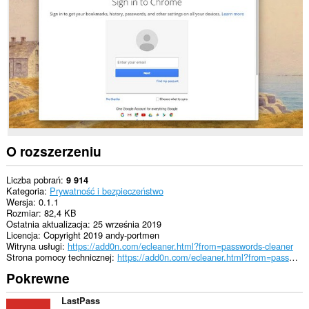
downloads,
passwords
and
related
data.
To
rozszerzenie
może
uzyskać
dostęp
do
kart
i
O rozszerzeniu
Twojej
aktywności.
Liczba pobrań
9 914
Kategoria
Prywatność i bezpieczeństwo
Wersja
0.1.1
Rozmiar
82,4 KB
Ostatnia aktualizacja
25 września 2019
Licencja
Copyright 2019 andy-portmen
Witryna usługi
https://add0n.com/ecleaner.html?from=passwords-cleaner
Strona pomocy technicznej
https://add0n.com/ecleaner.html?from=passwords-cleaner
Pokrewne
LastPass