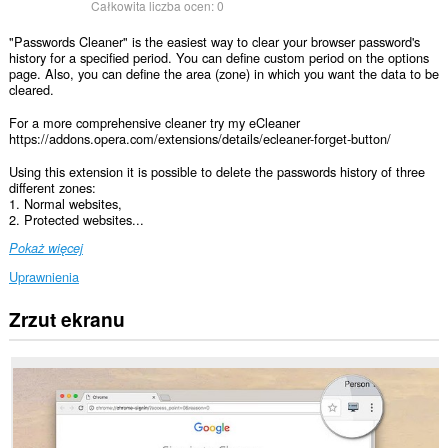
Całkowita liczba ocen:
0
"Passwords Cleaner" is the easiest way to clear your browser password's
history for a specified period. You can define custom period on the options
page. Also, you can define the area (zone) in which you want the data to be
cleared.
For a more comprehensive cleaner try my eCleaner
https://addons.opera.com/extensions/details/ecleaner-forget-button/
Using this extension it is possible to delete the passwords history of three
different zones:
1. Normal websites,
2. Protected websites...
Pokaż więcej
Uprawnienia
Zrzut ekranu
This
extension
can
clear
recent
browsing
history,
cookies,