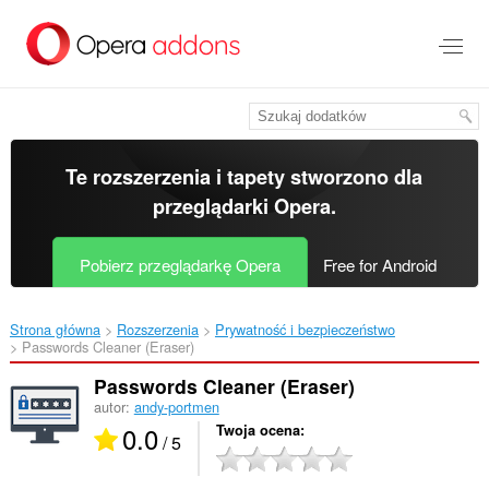
Przenoś
do
treści
strony
Te rozszerzenia i tapety stworzono dla
przeglądarki Opera
.
Pobierz przeglądarkę Opera
Free for Android
Strona główna
Rozszerzenia
Prywatność i bezpieczeństwo
Passwords Cleaner (Eraser)‎
Passwords Cleaner (Eraser)
autor:
andy-portmen
0.0
Twoja ocena
/ 5