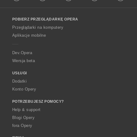
l
l
o
POBIERZ PRZEGLĄDARKĘ OPERA
w
O
Przeglądarki na komputery
p
Aplikacje mobilne
e
r
a
Dev.Opera
Wersja beta
USŁUGI
Dodatki
Konto Opery
POTRZEBUJESZ POMOCY?
Help & support
Blogi Opery
fora Opery