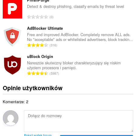
ł
t
k
Detect & destroy phishing, classify emails by threat level
a
o
l
C
0
w
i
a
i
c
ł
AdBlocker Ultimate
t
z
k
Free and improved AdBlocker. Completely remove ALL ads.
a
b
No "acceptable" ads or whitelisted advertisers, block trackin...
o
l
C
a
316
w
i
a
o
i
c
ł
uBlock Origin
c
t
z
k
e
Nareszcie skuteczny bloker charakteryzujący się niskim
a
b
użyciem procesora i pamięci.
o
n
l
C
a
5987
w
:
i
a
o
i
c
ł
c
Opinie użytkowników
t
z
k
e
a
b
o
n
l
a
Komentarze: 2
w
:
i
o
i
c
c
t
z
e
a
b
n
l
a
:
i
o
Pokaż wątek forum