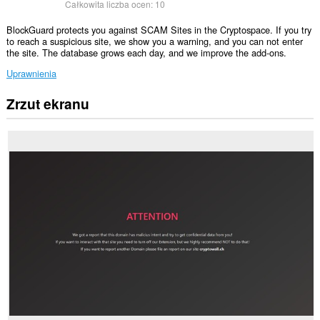
Całkowita liczba ocen:
10
BlockGuard protects you against SCAM Sites in the Cryptospace. If you try
to reach a suspicious site, we show you a warning, and you can not enter
the site. The database grows each day, and we improve the add-ons.
Uprawnienia
Zrzut ekranu
To
rozszerzenie
może
uzyskać
dostęp
do
Twoich
danych
na
wszystkich
witrynach.
This
extension
can
create
rich
notifications
and