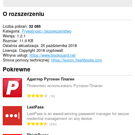
display
them
to
O rozszerzeniu
you
in
the
Liczba pobrań
32 085
system
Kategoria
Prywatność i bezpieczeństwo
tray.
Wersja
1.2.1
Rozmiar
11,9 KB
Ostatnia aktualizacja
25 października 2018
Licencja
Copyright 2018 cryptowall
Witryna usługi
https://www.blockguard.net
Strona pomocy technicznej
https://levcon.freshbooks.com
Pokrewne
Адаптер Рутокен Плагин
Позволяет использовать Рутокен Плагин
C
16
a
ł
LastPass
k
LastPass is an award-winning password manager for secure
credential management on any device.
o
C
334
w
a
i
PhishPurge