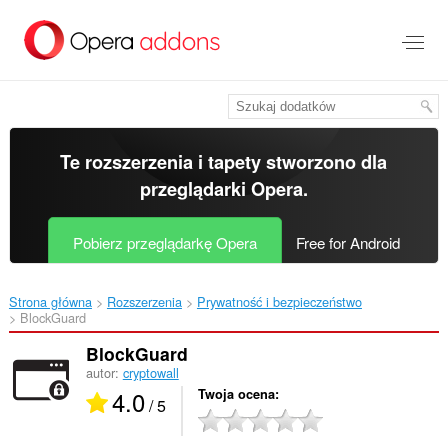
Przenoś
do
treści
strony
Te rozszerzenia i tapety stworzono dla
przeglądarki Opera
.
Pobierz przeglądarkę Opera
Free for Android
Strona główna
Rozszerzenia
Prywatność i bezpieczeństwo
BlockGuard‎
BlockGuard
autor:
cryptowall
4.0
Twoja ocena
/ 5