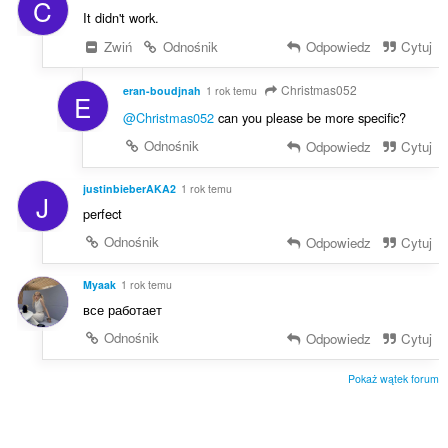
C
It didn't work.
Zwiń
Odnośnik
Odpowiedz
Cytuj
Christmas052
eran-boudjnah
1 rok temu
E
@Christmas052
can you please be more specific?
Odnośnik
Odpowiedz
Cytuj
justinbieberAKA2
1 rok temu
J
perfect
Odnośnik
Odpowiedz
Cytuj
Myaak
1 rok temu
все работает
Odnośnik
Odpowiedz
Cytuj
Pokaż wątek forum