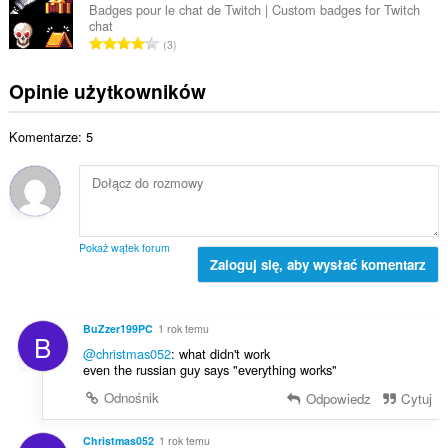
z
k
e
Badges pour le chat de Twitch | Custom badges for Twitch
a
b
chat
o
n
l
C
a
3
w
:
i
a
o
i
c
ł
c
Opinie użytkowników
t
z
k
e
a
b
o
n
l
a
Komentarze: 5
w
:
i
o
i
c
c
t
z
e
a
b
n
l
a
:
i
o
Pokaż wątek forum
c
Zaloguj się, aby wysłać komentarz
c
z
e
b
n
a
:
BuZzer199PC
1 rok temu
B
o
@christmas052
: what didn't work
c
even the russian guy says "everything works"
e
Odnośnik
Odpowiedz
Cytuj
n
:
Christmas052
1 rok temu