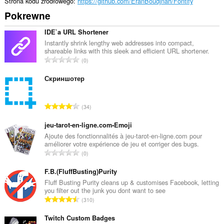
Strona kodu źródłowego
https://github.com/EranBoudjnah/Fontify
Pokrewne
IDE`a URL Shortener
Instantly shrink lengthy web addresses into compact,
shareable links with this sleek and efficient URL shortener.
C
0
a
ł
Скриншотер
k
o
C
34
w
a
i
ł
jeu-tarot-en-ligne.com•Emoji
t
k
Ajoute des fonctionnalités à jeu-tarot-en-ligne.com pour
a
améliorer votre expérience de jeu et corriger des bugs.
o
l
C
0
w
i
a
i
c
ł
F.B.(FluffBusting)Purity
t
z
k
Fluff Busting Purity cleans up & customises Facebook, letting
a
b
you filter out the junk you dont want to see
o
l
C
a
310
w
i
a
o
i
c
ł
Twitch Custom Badges
c
t