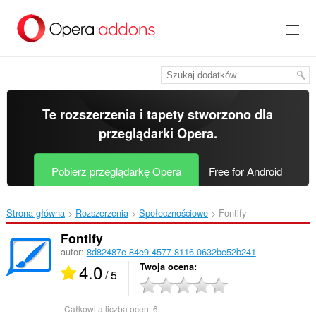
Przenoś
do
treści
strony
Te rozszerzenia i tapety stworzono dla
przeglądarki Opera
.
Pobierz przeglądarkę Opera
Free for Android
Strona główna
Rozszerzenia
Społecznościowe
Fontify‎
Fontify
autor:
8d82487e-84e9-4577-8116-0632be52b241
4.0
Twoja ocena
/ 5
Całkowita liczba ocen:
6