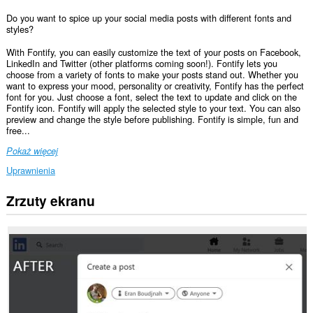
Do you want to spice up your social media posts with different fonts and
styles?
With Fontify, you can easily customize the text of your posts on Facebook,
LinkedIn and Twitter (other platforms coming soon!). Fontify lets you
choose from a variety of fonts to make your posts stand out. Whether you
want to express your mood, personality or creativity, Fontify has the perfect
font for you. Just choose a font, select the text to update and click on the
Fontify icon. Fontify will apply the selected style to your text. You can also
preview and change the style before publishing. Fontify is simple, fun and
free...
Pokaż więcej
Uprawnienia
Zrzuty ekranu
To
rozszerzenie
może
uzyskać
dostęp
do
Twoich
danych
na
niektórych
witrynach.