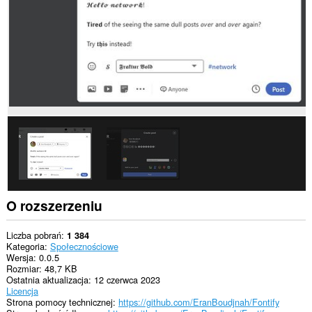
To
rozszerzenie
może
uzyskać
dostęp
do
kart
i
Twojej
aktywności.
O rozszerzeniu
Liczba pobrań
1 384
Kategoria
Społecznościowe
Wersja
0.0.5
Rozmiar
48,7 KB
Ostatnia aktualizacja
12 czerwca 2023
Licencja
Strona pomocy technicznej
https://github.com/EranBoudjnah/Fontify