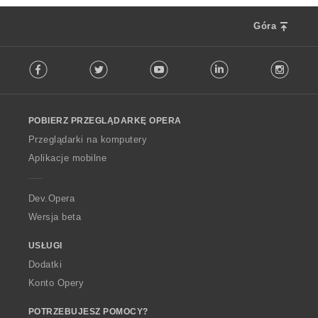
Góra
F
Facebook
Twitter
Youtube
LinkedIn
Instag
o
l
l
o
POBIERZ PRZEGLĄDARKĘ OPERA
w
O
Przeglądarki na komputery
p
Aplikacje mobilne
e
r
a
Dev.Opera
Wersja beta
USŁUGI
Dodatki
Konto Opery
POTRZEBUJESZ POMOCY?