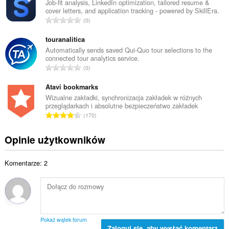
k
Job-fit analysis, LinkedIn optimization, tailored resume &
a
cover letters, and application tracking - powered by SkillEra.
o
l
C
0
w
i
a
i
c
ł
touranalitica
t
z
k
Automatically sends saved Qui-Quo tour selections to the
a
b
connected tour analytics service.
o
l
C
a
0
w
i
a
o
i
c
ł
Atavi bookmarks
c
t
z
k
e
Wizualne zakładki, synchronizacja zakładek w różnych
a
b
przeglądarkach i absolutne bezpieczeństwo zakładek
o
n
l
C
a
170
w
:
i
a
o
i
c
ł
c
Opinie użytkowników
t
z
k
e
a
b
o
n
l
a
Komentarze: 2
w
:
i
o
i
c
c
t
z
e
a
b
n
l
a
:
i
o
Pokaż wątek forum
c
Zaloguj się, aby wysłać komentarz