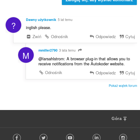
c
z
e
b
n
a
:
Dawny użytkownik
5 lat temu
?
o
inglish please.
c
e
Zwiń
Odnośnik
Odpowiedz
Cytuj
n
:
mmiller2790
3 lata temu
M
@larsahlstrom: A browser plug-in that allows you to
receive notifications from the Autokoder website.
Odnośnik
Odpowiedz
Cytuj
Pokaż wątek forum
Góra
F
Facebook
Twitter
Youtube
LinkedIn
Instag
o