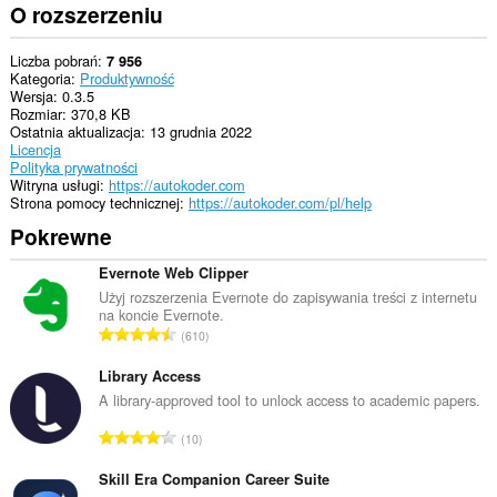
to
O rozszerzeniu
you
in
the
Liczba pobrań
7 956
system
Kategoria
Produktywność
tray.
Wersja
0.3.5
Rozmiar
370,8 KB
Ostatnia aktualizacja
13 grudnia 2022
Licencja
Polityka prywatności
Witryna usługi
https://autokoder.com
Strona pomocy technicznej
https://autokoder.com/pl/help
Pokrewne
Evernote Web Clipper
Użyj rozszerzenia Evernote do zapisywania treści z internetu
na koncie Evernote.
C
610
a
ł
Library Access
k
A library-approved tool to unlock access to academic papers.
o
C
10
w
a
i
ł
Skill Era Companion Career Suite
t