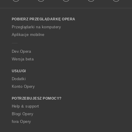
l
l
o
POBIERZ PRZEGLĄDARKĘ OPERA
w
O
Przeglądarki na komputery
p
Aplikacje mobilne
e
r
a
Dev.Opera
Wersja beta
USŁUGI
Dodatki
Konto Opery
POTRZEBUJESZ POMOCY?
Help & support
Blogi Opery
fora Opery