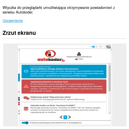
Wtyczka do przeglądarki umożliwiająca otrzymywanie powiadomień z
serwisu Autokoder.
Uprawnienia
Zrzut ekranu
To
rozszerzenie
może
uzyskać
dostęp
do
Twoich
danych
na
niektórych
witrynach.
This
extension
can
create
rich
notifications
and
display
them