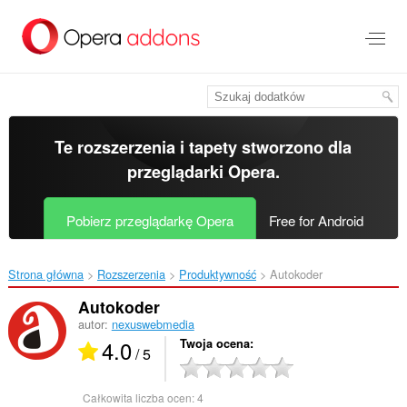
Przenoś
do
treści
strony
Te rozszerzenia i tapety stworzono dla
przeglądarki Opera
.
Pobierz przeglądarkę Opera
Free for Android
Strona główna
Rozszerzenia
Produktywność
Autokoder‎
Autokoder
autor:
nexuswebmedia
4.0
Twoja ocena
/ 5
Całkowita liczba ocen:
4