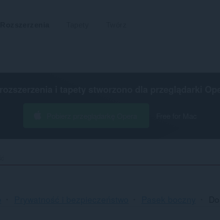
Rozszerzenia
Tapety
Twórz
 rozszerzenia i tapety stworzono dla
przeglądarki Op
Pobierz przeglądarkę Opera
Free for Mac
ść
e
Prywatność i bezpieczeństwo
Pasek boczny
Do