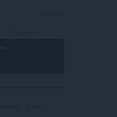
ZALOGUJ SIĘ
era
.
Sortowanie
stępność
Więcej…
i