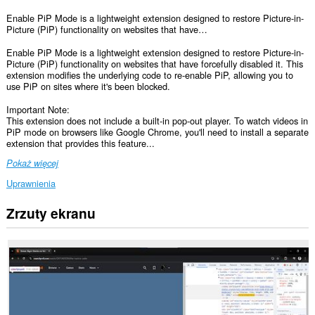
Enable PiP Mode is a lightweight extension designed to restore Picture-in-
Picture (PiP) functionality on websites that have…
Enable PiP Mode is a lightweight extension designed to restore Picture-in-
Picture (PiP) functionality on websites that have forcefully disabled it. This
extension modifies the underlying code to re-enable PiP, allowing you to
use PiP on sites where it's been blocked.
Important Note:
This extension does not include a built-in pop-out player. To watch videos in
PiP mode on browsers like Google Chrome, you'll need to install a separate
extension that provides this feature...
Pokaż więcej
Uprawnienia
Zrzuty ekranu
To
rozszerzenie
może
uzyskać
dostęp
do
Twoich
danych
na