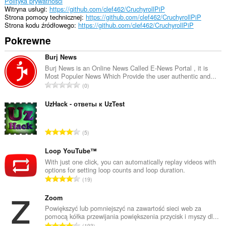
Polityka prywatności
Witryna usługi
https://github.com/clef462/CruchyrollPiP
Strona pomocy technicznej
https://github.com/clef462/CruchyrollPiP
Strona kodu źródłowego
https://github.com/clef462/CruchyrollPiP
Pokrewne
Burj News
Burj News is an Online News Called E-News Portal , it is
Most Populer News Which Provide the user authentic and...
C
0
a
ł
UzHack - ответы к UzTest
k
o
C
5
w
a
i
ł
Loop YouTube™
t
k
With just one click, you can automatically replay videos with
a
options for setting loop counts and loop duration.
o
l
C
19
w
i
a
i
c
ł
Zoom
t
z
k
Powiększyć lub pomniejszyć na zawartość sieci web za
a
b
pomocą kółka przewijania powiększenia przycisk i myszy dl...
o
l
C
a
193