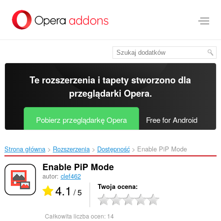
Przenoś
do
treści
strony
Te rozszerzenia i tapety stworzono dla
przeglądarki Opera
.
Pobierz przeglądarkę Opera
Free for Android
Strona główna
Rozszerzenia
Dostępność
Enable PiP Mode‎
Enable PiP Mode
autor:
clef462
4.1
Twoja ocena
/ 5
Całkowita liczba ocen:
14