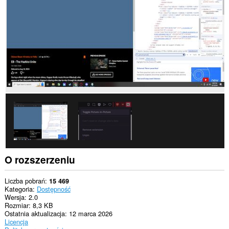
wszystkich
witrynach.
To
rozszerzenie
może
uzyskać
dostęp
do
kart
i
Twojej
aktywności.
O rozszerzeniu
Liczba pobrań
15 469
Kategoria
Dostępność
Wersja
2.0
Rozmiar
8,3 KB
Ostatnia aktualizacja
12 marca 2026
Licencja