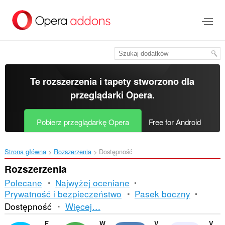
Przenoś
do
treści
strony
Te rozszerzenia i tapety stworzono dla
przeglądarki Opera
.
Pobierz przeglądarkę Opera
Free for Android
Strona główna
Rozszerzenia
Dostępność
Rozszerzenia
Polecane
Najwyżej oceniane
Prywatność i bezpieczeństwo
Pasek boczny
Sortowanie
Dostępność
Więcej…
i
Facebook Messenger
WhatsApp
VKontakte
Volume Master