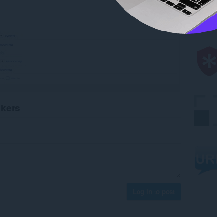
ikers
Log in to post