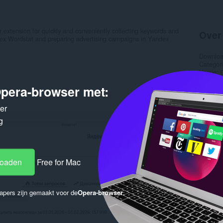
 extension for quickly and conveniently collecting keywords and
Over
ex Wordstat and preparing advertising campaigns in Yandex
Downlo
Categor
Versie
Grootte
pera-browser met:
Last up
Licentie
Privacyb
ker
Service 
g
Onderst
Broncod
Gere
loaden
Free for Mac
apers zijn gemaakt voor de
Opera-browser
.