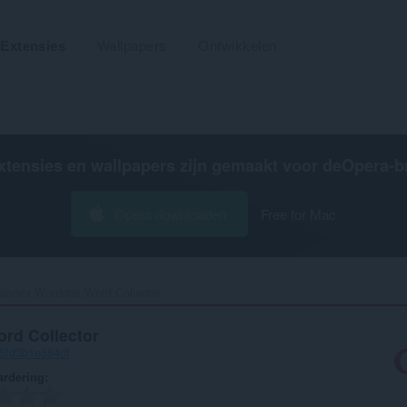
Extensies
Wallpapers
Ontwikkelen
xtensies en wallpapers zijn gemaakt voor de
Opera-b
Opera downloaden
Free for Mac
andex Wordstat Word Collector‎
rd Collector
-5fd3b1e384df
rdering