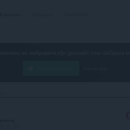
Extensies
Wallpapers
Ontwikkelen
xtensies en wallpapers zijn gemaakt voor de
Opera-b
Opera downloaden
Free for Mac
Can‎
rdering