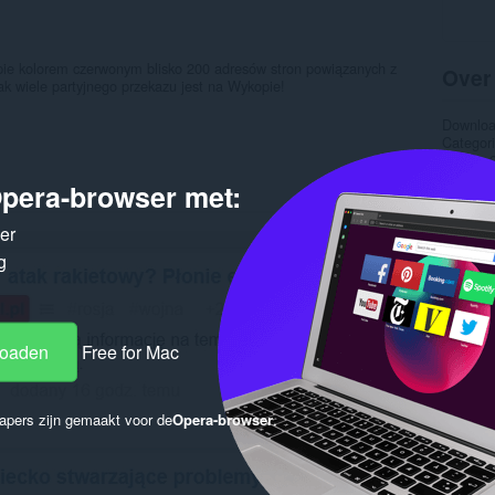
pie kolorem czerwonym blisko 200 adresów stron powiązanych z
Over
jak wiele partyjnego przekazu jest na Wykopie!
Downlo
Categor
Versie
Grootte
pera-browser met:
Last up
Licentie
ker
Gere
g
loaden
Free for Mac
apers zijn gemaakt voor de
Opera-browser
.