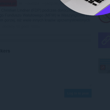
ikers
Log in to post