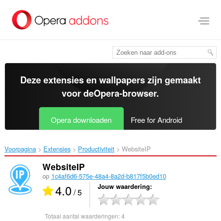
Naar
tekst
springen
Deze extensies en wallpapers zijn gemaakt
voor de
Opera-browser
.
Opera downloaden
Free for Android
Voorpagina
Extensies
Productiviteit
WebsiteIP‎
WebsiteIP
op
1c4af6d6-575e-48a4-8a2d-b817f5b0ed10
4.0
Jouw waardering
/ 5
Totaal aantal waarderingen:
4