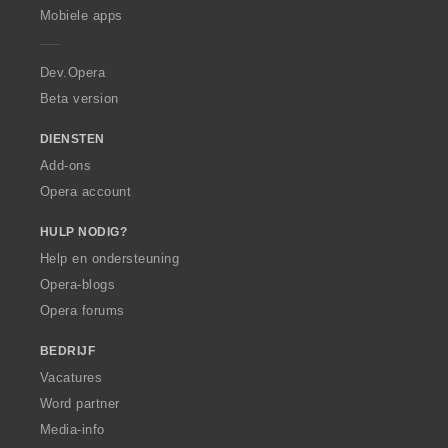
p
Mobiele apps
e
r
a
Dev.Opera
Beta version
DIENSTEN
Add-ons
Opera account
HULP NODIG?
Help en ondersteuning
Opera-blogs
Opera forums
BEDRIJF
Vacatures
Word partner
Media-info