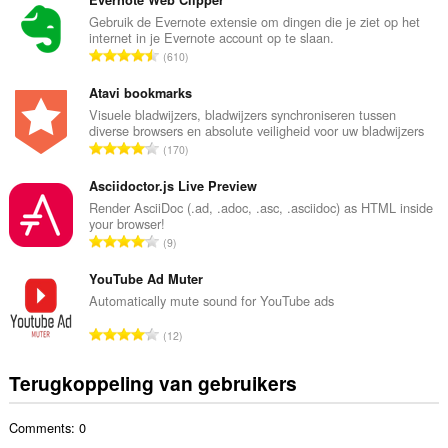
t
Evernote Web Clipper
a
Gebruik de Evernote extensie om dingen die je ziet op het
internet in je Evernote account op te slaan.
a
T
610
l
o
a
t
Atavi bookmarks
a
a
Visuele bladwijzers, bladwijzers synchroniseren tussen
n
diverse browsers en absolute veiligheid voor uw bladwijzers
a
t
T
170
l
a
o
a
l
t
Asciidoctor.js Live Preview
a
w
a
Render AsciiDoc (.ad, .adoc, .asc, .asciidoc) as HTML inside
n
a
your browser!
a
t
T
a
9
l
a
o
r
a
l
t
YouTube Ad Muter
d
a
w
a
e
Automatically mute sound for YouTube ads
n
a
a
r
t
T
a
12
l
i
a
o
r
a
n
l
t
d
Terugkoppeling van gebruikers
a
g
w
a
e
n
e
a
a
r
t
n
a
Comments: 0
l
i
a
:
r