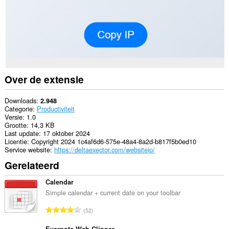
Over de extensie
Downloads
2.948
Categorie
Productiviteit
Versie
1.0
Grootte
14,3 KB
Last update
17 oktober 2024
Licentie
Copyright 2024 1c4af6d6-575e-48a4-8a2d-b817f5b0ed10
Service website
https://deltaexector.com/websiteip/
Gerelateerd
Calendar
Simple calendar + current date on your toolbar
T
52
o