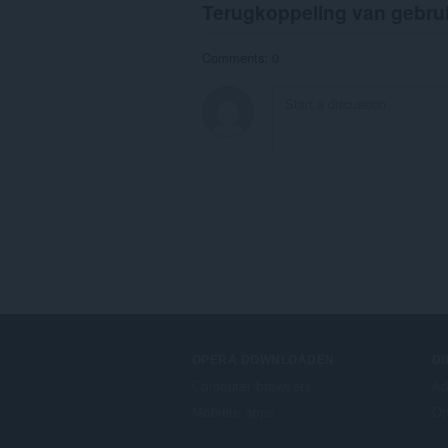
Terugkoppeling van gebru
Comments: 0
OPERA DOWNLOADEN
D
Computer-browsers
Ad
Mobiele apps
Op