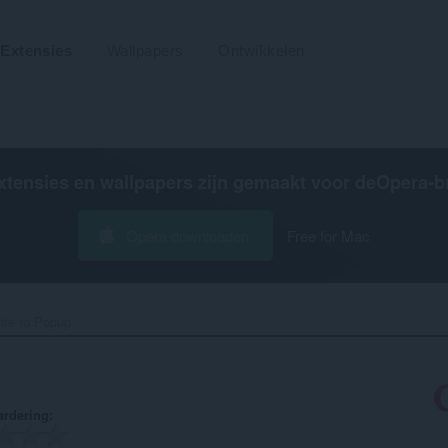
Extensies
Wallpapers
Ontwikkelen
xtensies en wallpapers zijn gemaakt voor de
Opera-b
Opera downloaden
Free for Mac
ite to Popup‎
rdering