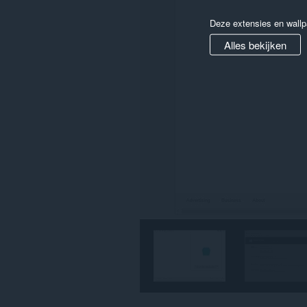
alle
websites.
Deze extensies en wallp
Deze
Alles bekijken
extensie
kan
toegang
krijgen
tot
je
tabs
en
browseactiviteit.