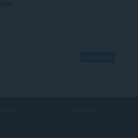
ikers
Log in to post
IENSTEN
HULP NODIG?
d-ons
Help en ondersteuning
era account
Opera-blogs
Opera forums