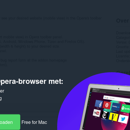
see your desired website (mobile view) in the Opera's toolbar
Over
Downlo
t mobile view) in Opera toolbar panel.
Categor
iOS, Android, Windows Phone, Tizen and Firefox OS).
Versie
width & height) to your desired size.
Grootte
anel.
Last up
Licentie
the bug report form at the addon homepage
Onderst
tml).
Gere
pera-browser met:
ker
g
loaden
Free for Mac