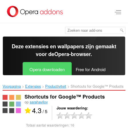
Naar
tekst
springen
Deze extensies en wallpapers zijn gemaakt
voor de
Opera-browser
.
Opera downloaden
Free for Android
Voorpagina
Extensies
Productiviteit
Shortcuts for Google™ Products‎
Shortcuts for Google™ Products
op
sarahavilov
4.3
Jouw waardering
/ 5
Totaal aantal waarderingen:
16