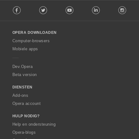
F
e
Facebook
Twitter
Youtube
LinkedIn
Instag
o
n
l
:
l
o
OPERA DOWNLOADEN
w
O
Computer-browsers
p
Mobiele apps
e
r
a
Dev.Opera
Beta version
DIENSTEN
Add-ons
Opera account
HULP NODIG?
Help en ondersteuning
Opera-blogs