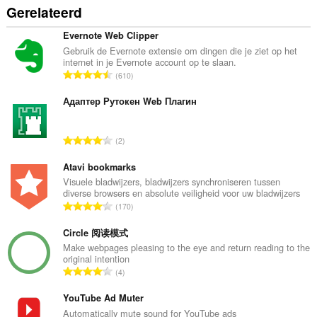
Gerelateerd
Evernote Web Clipper
Gebruik de Evernote extensie om dingen die je ziet op het
internet in je Evernote account op te slaan.
T
610
o
t
Адаптер Рутокен Web Плагин
a
a
T
2
l
o
a
t
Atavi bookmarks
a
a
Visuele bladwijzers, bladwijzers synchroniseren tussen
n
diverse browsers en absolute veiligheid voor uw bladwijzers
a
t
T
170
l
a
o
a
l
t
Circle 阅读模式
a
w
a
Make webpages pleasing to the eye and return reading to the
n
a
original intention
a
t
T
a
4
l
a
o
r
a
l
t
YouTube Ad Muter
d
a
w
a
e
Automatically mute sound for YouTube ads