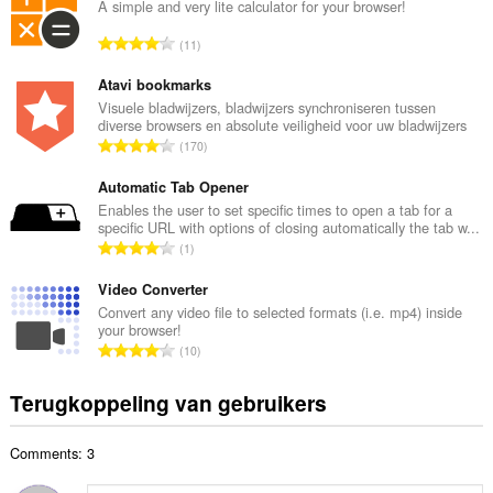
a
A simple and very lite calculator for your browser!
a
T
11
l
o
a
t
Atavi bookmarks
a
a
Visuele bladwijzers, bladwijzers synchroniseren tussen
n
diverse browsers en absolute veiligheid voor uw bladwijzers
a
t
T
170
l
a
o
a
l
t
Automatic Tab Opener
a
w
a
Enables the user to set specific times to open a tab for a
n
a
specific URL with options of closing automatically the tab w...
a
t
T
a
1
l
a
o
r
a
l
t
Video Converter
d
a
w
a
e
Convert any video file to selected formats (i.e. mp4) inside
n
a
your browser!
a
r
t
T
a
10
l
i
a
o
r
a
n
l
t
d
Terugkoppeling van gebruikers
a
g
w
a
e
n
e
a
a
r
t
n
a
Comments: 3
l
i
a
:
r
a
n
l