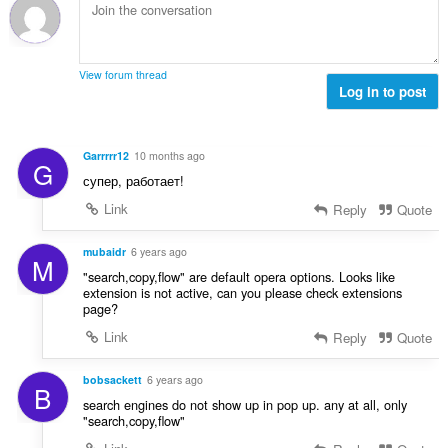
d
a
g
w
e
n
e
a
r
t
n
a
i
a
:
r
View forum thread
n
l
Log in to post
d
g
w
e
e
a
r
n
a
i
Garrrrr12
10 months ago
:
G
r
n
супер, работает!
d
g
e
Link
Reply
Quote
e
r
n
i
mubaidr
6 years ago
:
M
n
"search,copy,flow" are default opera options. Looks like
g
extension is not active, can you please check extensions
e
page?
n
Link
Reply
Quote
:
bobsackett
6 years ago
B
search engines do not show up in pop up. any at all, only
"search,copy,flow"