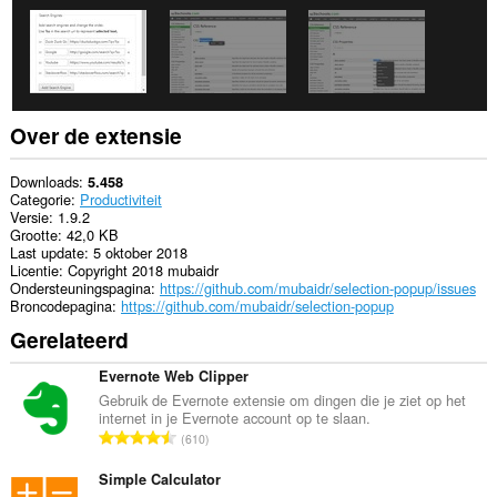
browseactiviteit.
Over de extensie
Downloads
5.458
Categorie
Productiviteit
Versie
1.9.2
Grootte
42,0 KB
Last update
5 oktober 2018
Licentie
Copyright 2018 mubaidr
Ondersteuningspagina
https://github.com/mubaidr/selection-popup/issues
Broncodepagina
https://github.com/mubaidr/selection-popup
Gerelateerd
Evernote Web Clipper
Gebruik de Evernote extensie om dingen die je ziet op het
internet in je Evernote account op te slaan.
T
610
o
t
Simple Calculator