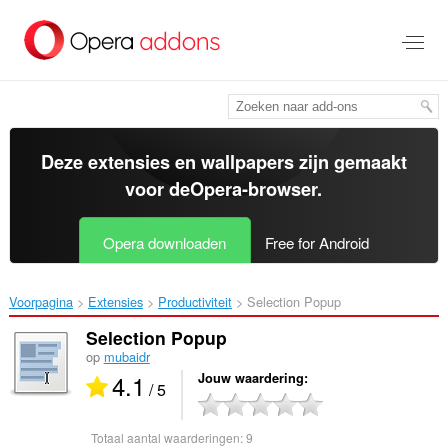
Naar
tekst
springen
Deze extensies en wallpapers zijn gemaakt
voor de
Opera-browser
.
Opera downloaden
Free for Android
Voorpagina
Extensies
Productiviteit
Selection Popup‎
Selection Popup
op
mubaidr
4.1
Jouw waardering
/ 5
Totaal aantal waarderingen:
9