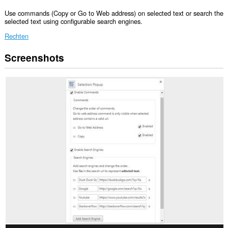
Use commands (Copy or Go to Web address) on selected text or search the
selected text using configurable search engines.
Rechten
Screenshots
Deze
extensie
kan
toegang
krijgen
tot
je
gegevens
op
alle
websites.
Deze
extensie
kan
toegang
krijgen
tot
je
tabs
en