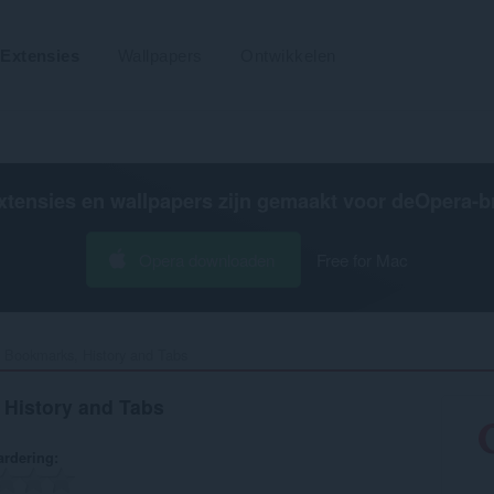
Extensies
Wallpapers
Ontwikkelen
xtensies en wallpapers zijn gemaakt voor de
Opera-b
Opera downloaden
Free for Mac
 Bookmarks, History and Tabs‎
History and Tabs
rdering