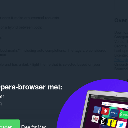
r does it make any external requests.
Over
 or a hybrid between both:
Downlo
g)
Categor
Versie
Grootte
r bookmarks** including auto completions. The tags are considered
Last up
tion.
Licentie
Privacyb
ble and has a dark / light theme that is selected based on your
Onderst
Broncod
Gere
pera-browser met:
ker
g
loaden
Free for Mac