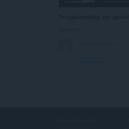
Terugkoppeling van gebru
Comments: 0
View forum thread
OPERA DOWNLOADEN
D
Computer-browsers
Ad