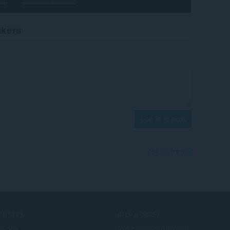
ikers
Log in to post
View forum thread
IENSTEN
HULP NODIG?
d-ons
Help en ondersteuning