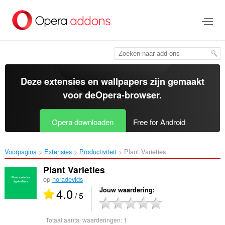
Naar
tekst
springen
Deze extensies en wallpapers zijn gemaakt
voor de
Opera-browser
.
Opera downloaden
Free for Android
Voorpagina
Extensies
Productiviteit
Plant Varieties‎
Plant Varieties
op
noradevids
4.0
Jouw waardering
/ 5
Totaal aantal waarderingen:
1