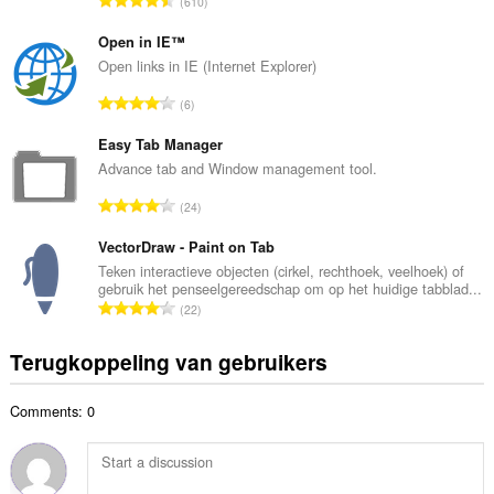
610
l
o
a
t
Open in IE™
a
a
Open links in IE (Internet Explorer)
n
a
t
T
6
l
a
o
a
l
t
Easy Tab Manager
a
w
a
Advance tab and Window management tool.
n
a
a
t
T
a
24
l
a
o
r
a
l
t
VectorDraw - Paint on Tab
d
a
w
a
e
Teken interactieve objecten (cirkel, rechthoek, veelhoek) of
n
a
gebruik het penseelgereedschap om op het huidige tabblad...
a
r
t
T
a
22
l
i
a
o
r
a
n
l
t
d
Terugkoppeling van gebruikers
a
g
w
a
e
n
e
a
a
r
t
n
a
Comments: 0
l
i
a
:
r
a
n
l
d
a
g
w
e
n
e
a