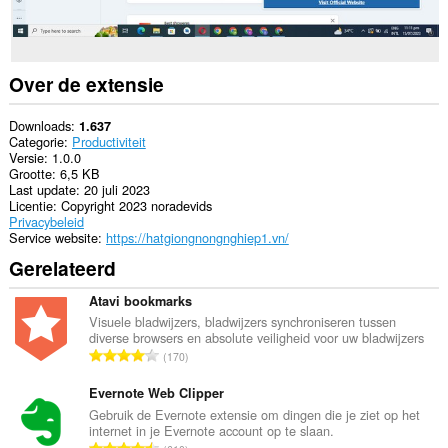
Over de extensie
Downloads
1.637
Categorie
Productiviteit
Versie
1.0.0
Grootte
6,5 KB
Last update
20 juli 2023
Licentie
Copyright 2023 noradevids
Privacybeleid
Service website
https://hatgiongnongnghiep1.vn/
Gerelateerd
Atavi bookmarks
Visuele bladwijzers, bladwijzers synchroniseren tussen
diverse browsers en absolute veiligheid voor uw bladwijzers
T
170
o
t
Evernote Web Clipper
a
Gebruik de Evernote extensie om dingen die je ziet op het
internet in je Evernote account op te slaan.
a
T