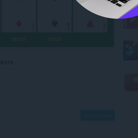
ikers
Log in to post