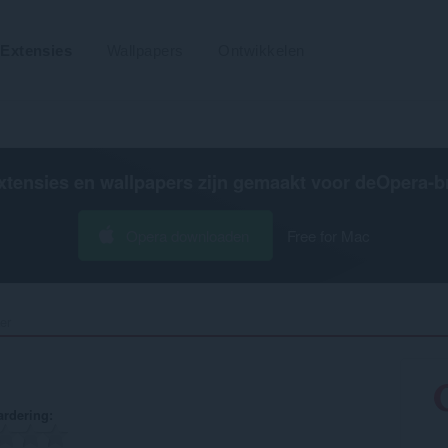
Extensies
Wallpapers
Ontwikkelen
xtensies en wallpapers zijn gemaakt voor de
Opera-b
Opera downloaden
Free for Mac
r‎
rdering