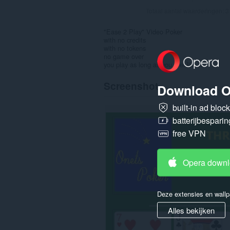
Totaal aantal waarderingen:
3
"Ease 2 Play" Video Poker
with no credits
with no tokens
no game over
you play as long as you feel like it
Screenshot
Download O
built-in ad bloc
batterijbesparin
free VPN
Opera down
Deze extensies en wallp
Alles bekijken