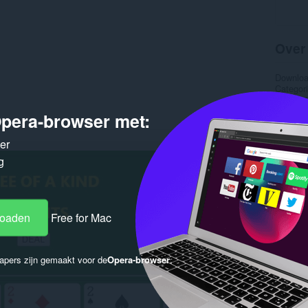
Over
Downlo
Categor
Versie
Grootte
pera-browser met:
Last up
Licentie
ker
Gere
g
loaden
Free for Mac
apers zijn gemaakt voor de
Opera-browser
.