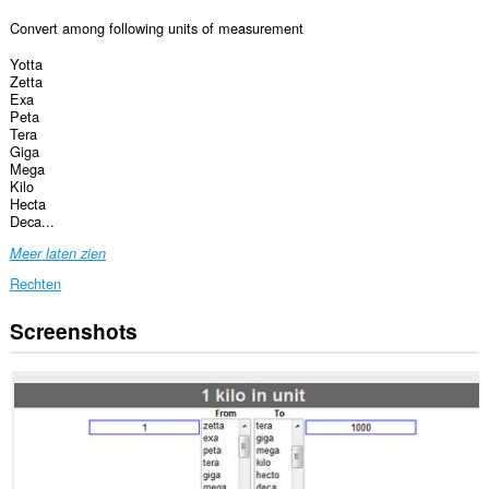
Convert among following units of measurement
Yotta
Zetta
Exa
Peta
Tera
Giga
Mega
Kilo
Hecta
Deca...
Meer laten zien
Rechten
Screenshots
Deze
extensie
kan
toegang
krijgen
tot
je
gegevens
op
sommige