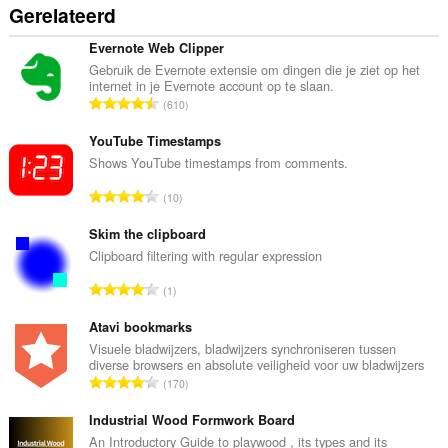
Gerelateerd
Evernote Web Clipper
Gebruik de Evernote extensie om dingen die je ziet op het
internet in je Evernote account op te slaan.
T
610
o
t
YouTube Timestamps
a
Shows YouTube timestamps from comments.
a
T
10
l
o
a
t
Skim the clipboard
a
a
Clipboard filtering with regular expression
n
a
t
T
1
l
a
o
a
l
t
Atavi bookmarks
a
w
a
Visuele bladwijzers, bladwijzers synchroniseren tussen
n
a
diverse browsers en absolute veiligheid voor uw bladwijzers
a
t
T
a
170
l
a
o
r
a
l
t
Industrial Wood Formwork Board
d
a
w
a
e
An Introductory Guide to playwood , its types and its