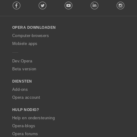
Facebook
Twitter
Youtube
LinkedIn
Instag
o
e
l
n
l
:
o
OPERA DOWNLOADEN
w
O
Computer-browsers
p
Mobiele apps
e
r
a
Dev.Opera
Beta version
DIENSTEN
Add-ons
Opera account
HULP NODIG?
Help en ondersteuning
Opera-blogs
Opera forums