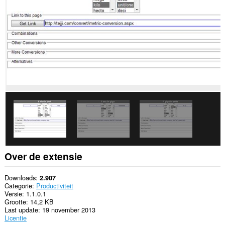
websites.
Deze
extensie
kan
toegang
krijgen
tot
je
tabs
en
browseactiviteit.
This
extension
can
store
an
unlimited
Over de extensie
amount
of
client-
Downloads
2.907
side
Categorie
Productiviteit
data.
Versie
1.1.0.1
Grootte
14,2 KB
Last update
19 november 2013
Licentie