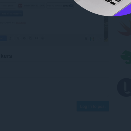
ikers
Log in to post