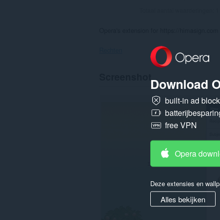
Totaal aantal waarderingen:
1
Opera's extension for https://himasign.com
Rechten
Deze
Screenshot
extensie
Download O
kan
toegang
built-in ad bloc
krijgen
tot
batterijbesparin
je
free VPN
gegevens
op
alle
websites.
Opera down
This
extension
can
Deze extensies en wallp
create
rich
Alles bekijken
notifications
and