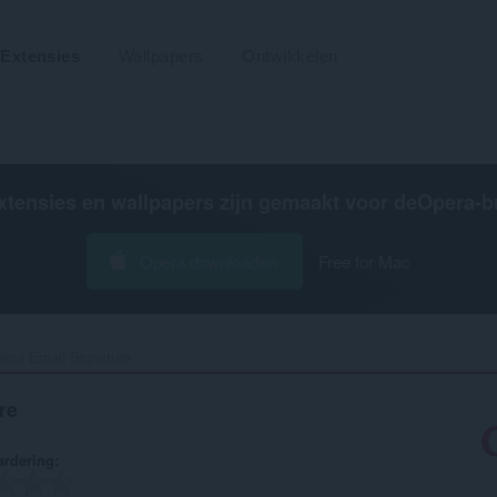
Extensies
Wallpapers
Ontwikkelen
xtensies en wallpapers zijn gemaakt voor de
Opera-b
Opera downloaden
Free for Mac
ima Email Signature‎
re
rdering