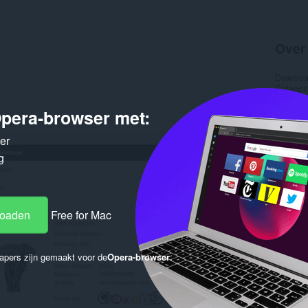
Over
Downlo
Categor
Versie
Grootte
pera-browser met:
Last up
Licentie
ker
Service 
Onderst
g
Gere
loaden
Free for Mac
apers zijn gemaakt voor de
Opera-browser
.